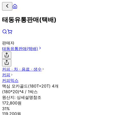
태동유통판매(택배)
판매자
태동유통판매(택배)
커피 ∙ 차 ∙ 음료 ∙ 생수
커피
커피믹스
맥심 모카골드(180T+20T) 4개
(180*20)*4 / 1박스
원산지:
상세설명참조
172,800원
31%
119,200원