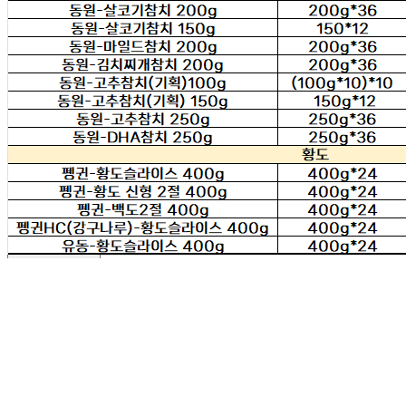
상품상세 참조
원재료명 및 함량
상품상세 참조
영양성분
상품상세 참조
유전자변형식품에 해당하는 경우의 표시
해당사항 없음
수입식품 여부
해당사항 없음
소비자 상담 관련 전화번호
상품상세 참조
반품/교환 정보
판매자명
태동유통판매(택배)
문의번호
010-6291-9345
반품/교환
배송비
반품 배송비: 5,000원