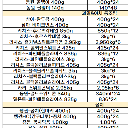
... 🛒 🛒 🛒
🥇
커피 BEST
더보기
판매자 정보
판매자 상호
태동유통판매(택배)
사업장 소재지
경기 하남시 신장로33번길 152 (천현동) 태동유통판매
연락처
010-6291-9345
사업자