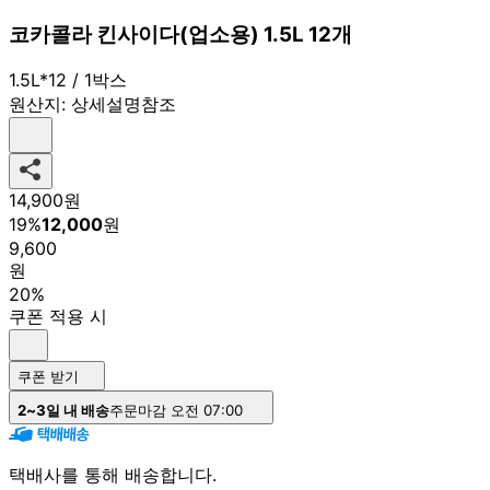
코카콜라 킨사이다(업소용) 1.5L 12개
1.5L*12 / 1박스
원산지:
상세설명참조
14,900
원
19
%
12,000
원
9,600
원
20%
쿠폰 적용 시
쿠폰 받기
2~3일 내 배송
주문마감 오전 07:00
택배사를 통해 배송합니다.