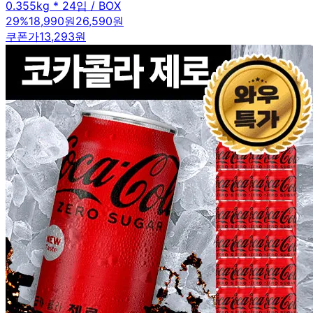
0.355kg * 24입 / BOX
29
%
18,990원
26,590원
쿠폰가
13,293원