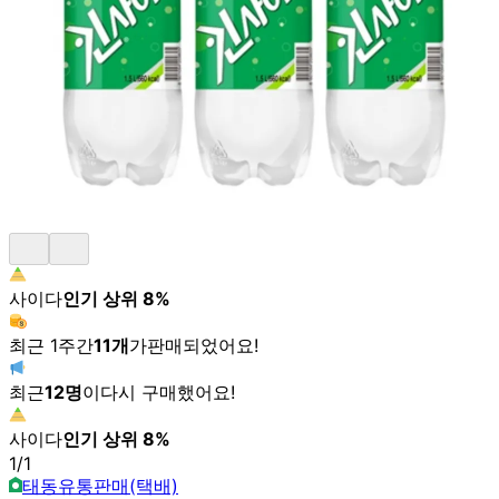
사이다
인기 상위
8
%
최근 1주간
11
개
가
판매되었어요!
최근
12
명
이
다시 구매했어요!
사이다
인기 상위
8
%
1
/
1
태동유통판매(택배)