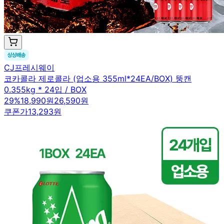
CJ프레시웨이
코카콜라 제로콜라 (업소용 355ml*24EA/BOX) 뚱캔
0.355kg * 24입 / BOX
29
%
18,990원
26,590원
쿠폰가
13,293원