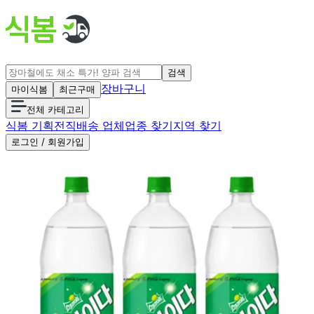
검색
장바구니
마이식봄
최근구매
전체 카테고리
식봄 기획전
직배송 업체
업종 찾기
지역 찾기
로그인 / 회원가입