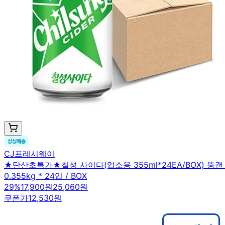
CJ프레시웨이
★탄산초특가★칠성 사이다(업소용 355ml*24EA/BOX) 뚱캔
0.355kg * 24입 / BOX
29
%
17,900원
25,060원
쿠폰가
12,530원