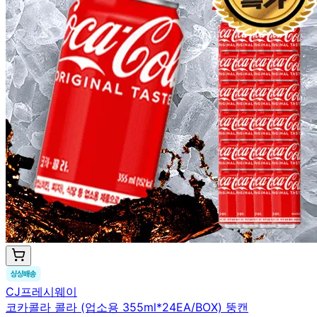
CJ프레시웨이
코카콜라 콜라 (업소용 355ml*24EA/BOX) 뚱캔