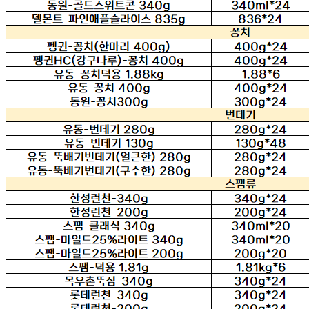
... 🛒 🛒 🛒
🥇
수산물.골뱅이.번데기 BEST
더보기
판매자 정보
판매자 상호
태동유통판매(택배)
사업장 소재지
경기 하남시 신장로33번길 152 (천현동) 태동유통판매
연락처
010-6291-9345
사업자
등록번호
212-81-79661
통신판매
신고번호
제 2013-경기하남-0076 호
상품 고시 정보