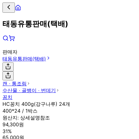
태동유통판매(택배)
판매자
태동유통판매(택배)
캔 ∙ 통조림
수산물 ∙ 골뱅이 ∙ 번데기
꽁치
HC꽁치 400g(강구나루) 24개
400*24 / 1박스
원산지:
상세설명참조
94,300원
31%
65,000원