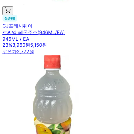
CJ프레시웨이
르씨엘 레몬주스(946ML/EA)
946ML / EA
23
%
3,960원
5,150원
쿠폰가
2,772원