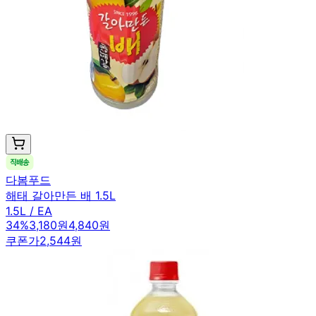
다봄푸드
해태 갈아만든 배 1.5L
1.5L / EA
34
%
3,180원
4,840원
쿠폰가
2,544원