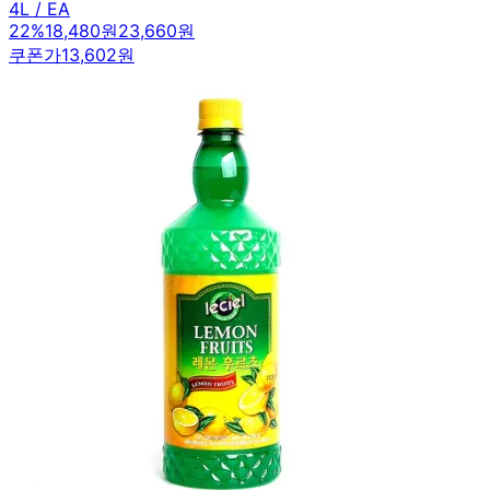
4L / EA
22
%
18,480원
23,660원
쿠폰가
13,602원