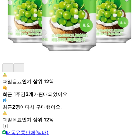
과일음료
인기 상위
12
%
최근 1주간
2
개
가
판매되었어요!
최근
2
명
이
다시 구매했어요!
과일음료
인기 상위
12
%
1
/
1
태동유통판매(택배)