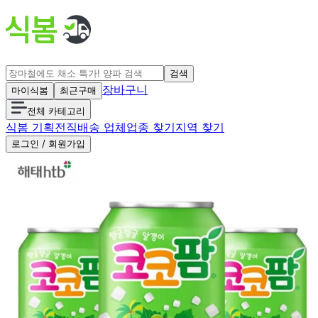
검색
장바구니
마이식봄
최근구매
전체 카테고리
식봄 기획전
직배송 업체
업종 찾기
지역 찾기
로그인 / 회원가입