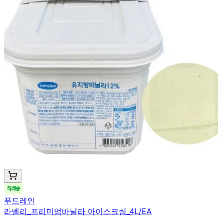
푸드레인
라벨리_프리미엄바닐라 아이스크림_4L/EA