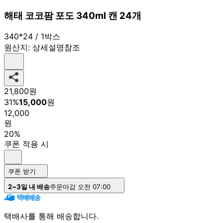
해태 코코팜 포도 340ml 캔 24개
340*24 / 1박스
원산지:
상세설명참조
21,800
원
31
%
15,000
원
12,000
원
20%
쿠폰 적용 시
쿠폰 받기
2~3일 내 배송
주문마감 오전 07:00
택배사를 통해 배송합니다.