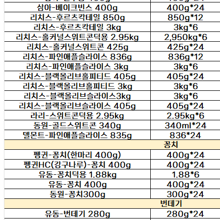
... 🛒 🛒 🛒
🥇
수산물.골뱅이.번데기 BEST
더보기
판매자 정보
판매자 상호
태동유통판매(택배)
사업장 소재지
경기 하남시 신장로33번길 152 (천현동) 태동유통판매
연락처