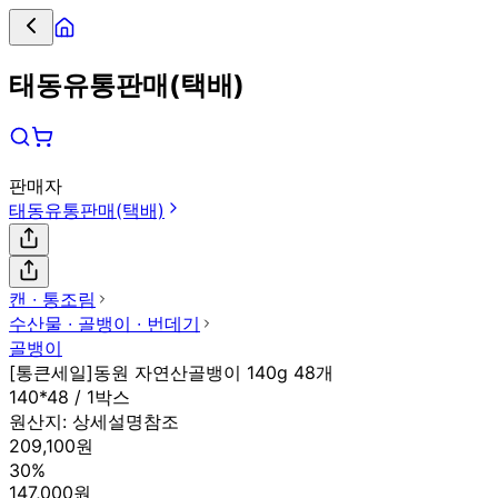
태동유통판매(택배)
판매자
태동유통판매(택배)
캔 ∙ 통조림
수산물 ∙ 골뱅이 ∙ 번데기
골뱅이
[통큰세일]동원 자연산골뱅이 140g 48개
140*48 / 1박스
원산지:
상세설명참조
209,100원
30%
147,000원