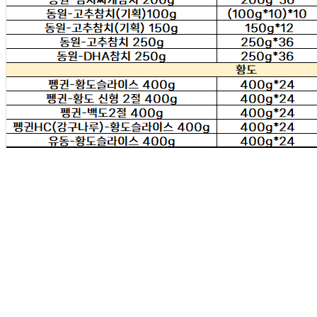
상품상세 참조
포장단위별 수량
상품상세 참조
원재료명 및 함량
상품상세 참조
영양성분
상품상세 참조
유전자변형식품에 해당하는 경우의 표시
해당사항 없음
수입식품 여부
해당사항 없음
소비자 상담 관련 전화번호
상품상세 참조
반품/교환 정보
판매자명
태동유통판매(택배)
문의번호
010-6291-9345
반품/교환
배송비