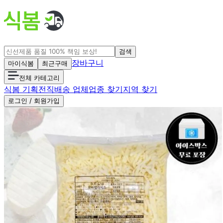
검색
장바구니
마이식봄
최근구매
전체 카테고리
식봄 기획전
직배송 업체
업종 찾기
지역 찾기
로그인 / 회원가입