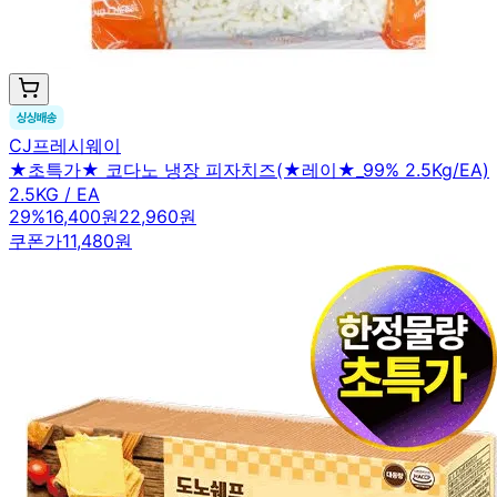
CJ프레시웨이
★초특가★ 코다노 냉장 피자치즈(★레이★_99% 2.5Kg/EA)
2.5KG / EA
29
%
16,400원
22,960원
쿠폰가
11,480원