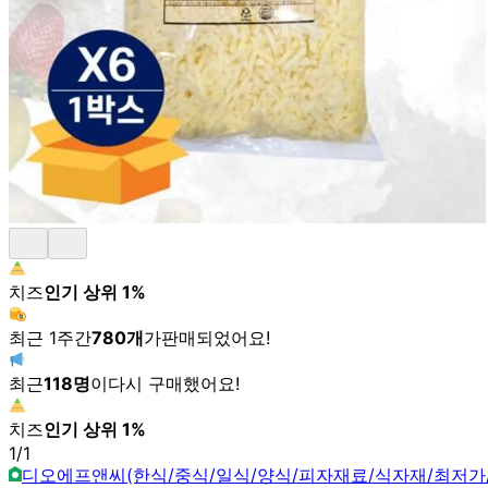
치즈
인기 상위
1
%
최근 1주간
780
개
가
판매되었어요!
최근
118
명
이
다시 구매했어요!
치즈
인기 상위
1
%
1
/
1
디오에프앤씨(한식/중식/일식/양식/피자재료/식자재/최저가