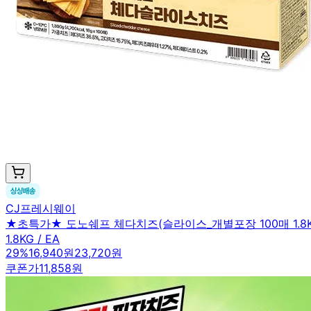
CJ프레시웨이
★초특가★ 도노쉐프 체다치즈(슬라이스_개별포장 100매 1.8K
1.8KG / EA
29
%
16,940원
23,720원
쿠폰가
11,858원