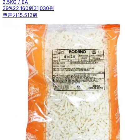
2.5KG / EA
29
%
22,160원
31,030원
쿠폰가
15,512원