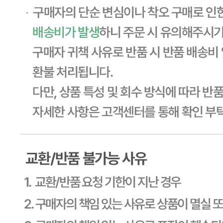
... 🛒 🛒 🛒
🥇
식초.요리술.액젓 BEST
더보기
판매자 정보
판매자 상호
CJ프레시웨이
사업장 소재지
경기 용인시 기흥구 기곡로 32 (하갈동, 제일제당수원물류센
타) 씨제이프레시웨이
연락처
1588-6967
사업자
등록번호
603-81-11270
통신판매