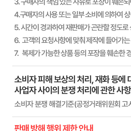
신고번호
제2011-용인기흥-00129호
상품 고시 정보
식품의 유형
상세페이지참고
생산자
상세페이지참고
소재지
상세페이지참고
제조연월일
상세페이지참고
소비기한
본 제품은 제품입고일별 유통기한 또는 품질유지기한이 상이
하므로, 필요시 고객센터로 문의하여 주십시오. 제조일로부
터 365일 까지
포장단위별 용량(중량)
상세페이지참고
포장단위별 수량
상세페이지참고