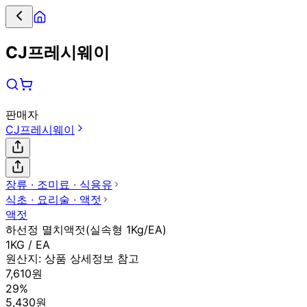
CJ프레시웨이
판매자
CJ프레시웨이
장류 ∙ 조미료 ∙ 식용유
식초 ∙ 요리술 ∙ 액젓
액젓
하선정 멸치액젓(실속형 1Kg/EA)
1KG / EA
원산지:
상품 상세정보 참고
7,610원
29%
5,430원