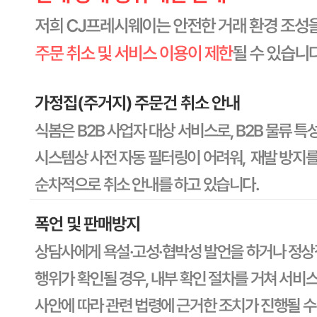
원재료명 및 함량
상세페이지참고
영양성분
상세페이지참고
유전자변형식품에 해당하는 경우의 표시
해당사항 없음
수입식품 여부
해당사항 없음
소비자 상담 관련 전화번호
1588-6967
반품/교환 정보
판매자명
CJ프레시웨이
문의번호
1588-6967
반품/교환
배송비
반품 배송비: 30,000원
교환 배송비: 30,000원
주의사항