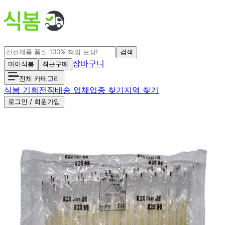
검색
장바구니
마이식봄
최근구매
전체 카테고리
식봄 기획전
직배송 업체
업종 찾기
지역 찾기
로그인 / 회원가입