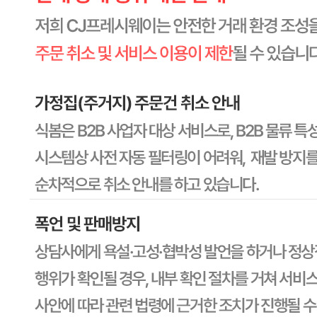
원재료명 및 함량
상세페이지참고
영양성분
상세페이지참고
유전자변형식품에 해당하는 경우의 표시
해당사항 없음
수입식품 여부
수입식품안전관리특별법에 따른 수입신고를 필함
소비자 상담 관련 전화번호
1588-6967
반품/교환 정보
판매자명
CJ프레시웨이
문의번호
1588-6967
반품/교환
배송비
반품 배송비: 30,000원
교환 배송비: 30,000원
주의사항