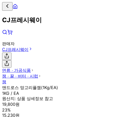
CJ프레시웨이
판매자
CJ프레시웨이
면류 ∙ 가공식품
잼 ∙ 꿀 ∙ 버터 ∙ 시럽
잼
앤드로스 망고리플잼(1Kg/EA)
1KG / EA
원산지:
상품 상세정보 참고
19,800원
23%
15,230원