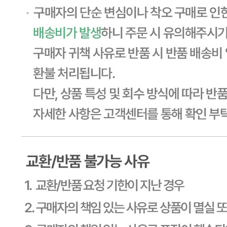
... 🛒 🛒 🛒
🥇
잼.꿀.버터.시럽 BEST
더보기
판매자 정보
판매자 상호
CJ프레시웨이
사업장 소재지
경기 용인시 기흥구 기곡로 32 (하갈동, 제일제당수원물류센
타) 씨제이프레시웨이
연락처
1588-6967
사업자
등록번호
603-81-11270
통신판매