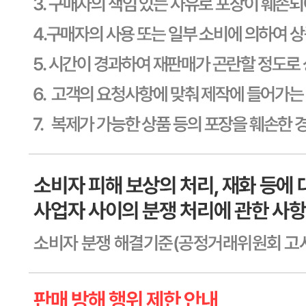
신고번호
제2011-용인기흥-00129호
상품 고시 정보
식품의 유형
상세페이지참고
생산자
상세페이지참고
소재지
상세페이지참고
제조연월일
상세페이지참고
소비기한
본 제품은 제품입고일별 유통기한 또는 품질유지기한이 상이
하므로, 필요시 고객센터로 문의하여 주십시오. 제조일로부
터 365일 까지
포장단위별 용량(중량)
상세페이지참고
포장단위별 수량
상세페이지참고