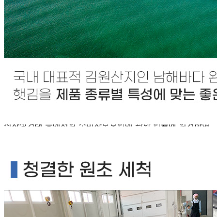
판매자명
주식회사 해농
문의번호
1877-9244
반품/교환
배송비
반품 배송비: 6,000원
교환 배송비: 6,000원
주의사항
전자상거래 등에서의 소비자보호법에 관한 법률에 의거하여
미성년자가 체결한 계약은 법정대리인이 동의하지 않은 경우
본인 또는 법정대리인이 취소할 수 있습니다. 식봄에 등록된
판매상품과 상품의 내용은 판매자가 등록한 것으로 (주)마켓
보로는 그 등록내용에 대하여 일체의 책임을 지지 않습니다.
상세 정보
구매 정보
상품 문의
상품 문의
문의글 작성