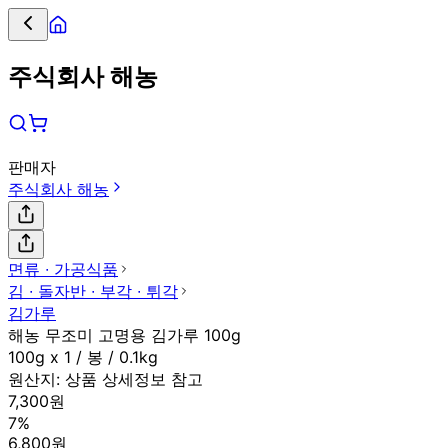
주식회사 해농
판매자
주식회사 해농
면류 ∙ 가공식품
김 ∙ 돌자반 ∙ 부각 ∙ 튀각
김가루
해농 무조미 고명용 김가루 100g
100g x 1 / 봉 / 0.1kg
원산지:
상품 상세정보 참고
7,300원
7%
6,800원