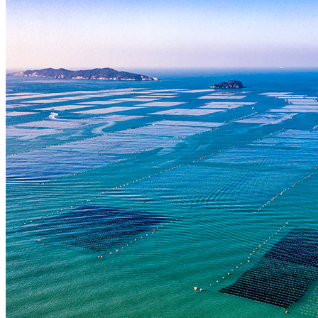
🥇
김.돌자반.부각.튀각 BEST
더보기
판매자 정보
판매자 상호
주식회사 해농
사업장 소재지
전남 나주시 동수농공단지길 30-91 (운곡동, 해농식품) 주식
회사 해농
연락처
1877-9244
사업자
등록번호
347-87-01156
통신판매
신고번호
제 2019-전남나주-0013 호
상품 고시 정보
반품/교환 정보