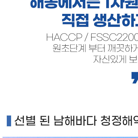
... 🛒 🛒 🛒