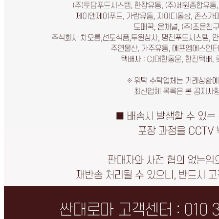
... 🛒 🛒 🛒
🥇
잡곡류 BEST
더보기
판매자 정보
판매자 상호
싼대로마트
사업장 소재지
인천 연수구 학나래로118번길 9 (선학동, 선학프라자) 2층
203-4호
연락처
010-3020-2239
사업자