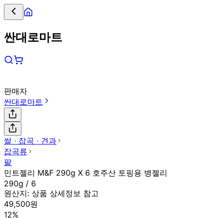
싼대로마트
판매자
싼대로마트
쌀 ∙ 잡곡 ∙ 견과
잡곡류
팥
민트젤리 M&F 290g X 6 호주산 토핑용 병젤리
290g / 6
원산지:
상품 상세정보 참고
49,500원
12%