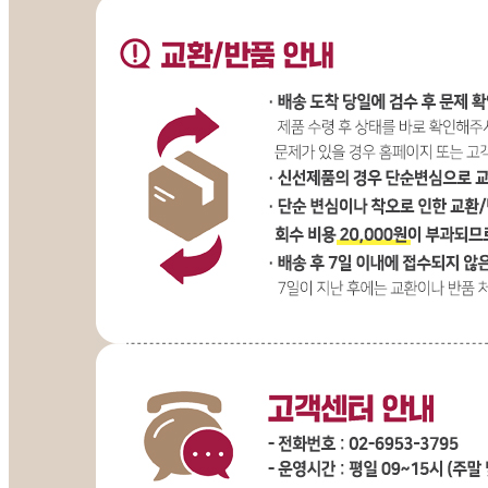
... 🛒 🛒 🛒
🥇
식초.요리술.액젓 BEST
더보기
판매자 정보
판매자 상호
대상(주)_수도권(직배송)
사업장 소재지
서울 종로구 창경궁로 120 (인의동, 종로플레이스) 1층
연락처
02-6953-3795
사업자
등록번호
109-81-14886