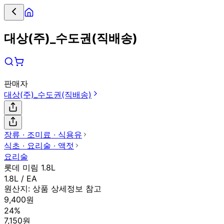
대상(주)_수도권(직배송)
판매자
대상(주)_수도권(직배송)
장류 ∙ 조미료 ∙ 식용유
식초 ∙ 요리술 ∙ 액젓
요리술
롯데 미림 1.8L
1.8L / EA
원산지:
상품 상세정보 참고
9,400원
24%
7,150원