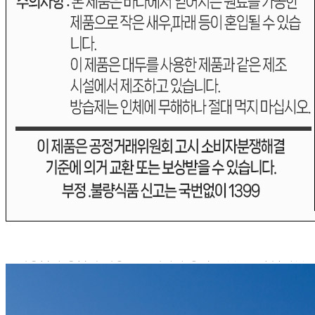
반품/교환 정보
판매자명
주식회사 해농
문의번호
1877-9244
반품/교환
배송비
반품 배송비: 6,000원
교환 배송비: 6,000원
주의사항
전자상거래 등에서의 소비자보호법에 관한 법률에 의거하여
미성년자가 체결한 계약은 법정대리인이 동의하지 않은 경우
본인 또는 법정대리인이 취소할 수 있습니다. 식봄에 등록된
판매상품과 상품의 내용은 판매자가 등록한 것으로 (주)마켓
보로는 그 등록내용에 대하여 일체의 책임을 지지 않습니다.
상세 정보
구매 정보
상품 문의
상품 문의
문의글 작성