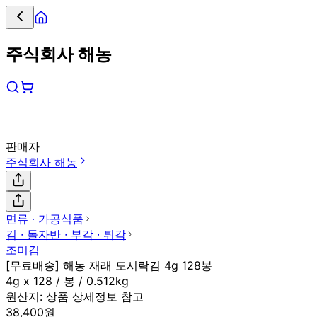
주식회사 해농
판매자
주식회사 해농
면류 ∙ 가공식품
김 ∙ 돌자반 ∙ 부각 ∙ 튀각
조미김
[무료배송] 해농 재래 도시락김 4g 128봉
4g x 128 / 봉 / 0.512kg
원산지:
상품 상세정보 참고
38,400원