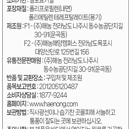
... 🛒 🛒 🛒
🥇
김.돌자반.부각.튀각 BEST
더보기
판매자 정보
판매자 상호
주식회사 해농
사업장 소재지
전남 나주시 동수농공단지길 30-91 (운곡동, 해농식품) 주식
회사 해농
연락처
1877-9244
사업자
등록번호
347-87-01156
통신판매
신고번호
제 2019-전남나주-0013 호
상품 고시 정보