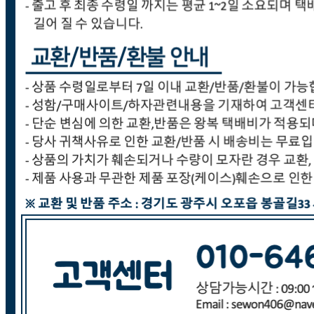
... 🛒 🛒 🛒
🥇
숟가락.젓가락.꼬지.빨대 BEST
더보기
판매자 정보
판매자 상호
(주)세원종합유통
사업장 소재지
경기 광주시 오포읍 봉골길 33 (문형리) 세원빌딩 (주)세원종
합유통
연락처
031-766-8940
사업자
등록번호
215-81-70427
통신판매
신고번호
제 2021-경기광주-0808 호
상품 고시 정보
반품/교환 정보