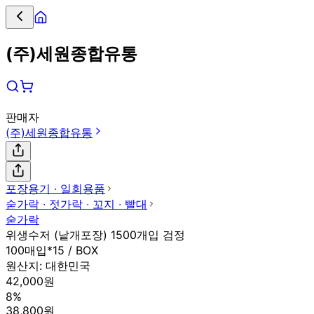
(주)세원종합유통
판매자
(주)세원종합유통
포장용기 ∙ 일회용품
숟가락 ∙ 젓가락 ∙ 꼬지 ∙ 빨대
숟가락
위생수저 (낱개포장) 1500개입 검정
100매입*15 / BOX
원산지:
대한민국
42,000원
8%
38,800원