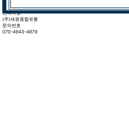
판매자명
(주)세원종합유통
문의번호
070-4943-4979
반품/교환
배송비
반품 배송비: 7,000원
교환 배송비: 7,000원
주의사항
전자상거래 등에서의 소비자보호법에 관한 법률에 의거하여
미성년자가 체결한 계약은 법정대리인이 동의하지 않은 경우
본인 또는 법정대리인이 취소할 수 있습니다. 식봄에 등록된
판매상품과 상품의 내용은 판매자가 등록한 것으로 (주)마켓
보로는 그 등록내용에 대하여 일체의 책임을 지지 않습니다.
상세 정보
구매 정보
상품 문의
상품 문의
문의글 작성