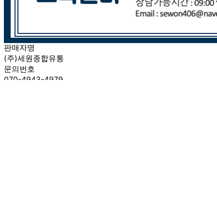
반품/교환 정보
판매자명
(주)세원종합유통
문의번호
070-4943-4979
반품/교환
배송비
반품 배송비: 7,000원
교환 배송비: 7,000원
주의사항
전자상거래 등에서의 소비자보호법에 관한 법률에 의거하여
미성년자가 체결한 계약은 법정대리인이 동의하지 않은 경우
본인 또는 법정대리인이 취소할 수 있습니다. 식봄에 등록된
판매상품과 상품의 내용은 판매자가 등록한 것으로 (주)마켓
보로는 그 등록내용에 대하여 일체의 책임을 지지 않습니다.
상세 정보
구매 정보
상품 문의