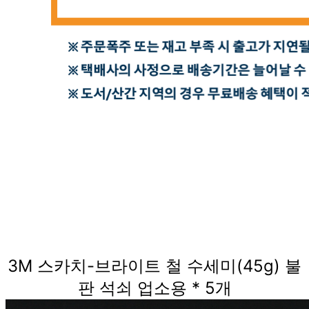
3M 스카치-브라이트 철 수세미(45g) 불
판 석쇠 업소용 * 5개