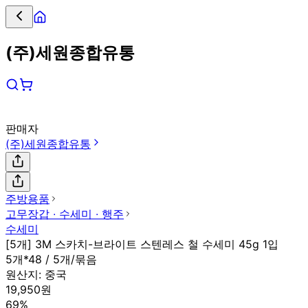
(주)세원종합유통
판매자
(주)세원종합유통
주방용품
고무장갑 ∙ 수세미 ∙ 행주
수세미
[5개] 3M 스카치-브라이트 스텐레스 철 수세미 45g 1입
5개*48 / 5개/묶음
원산지:
중국
19,950원
69%