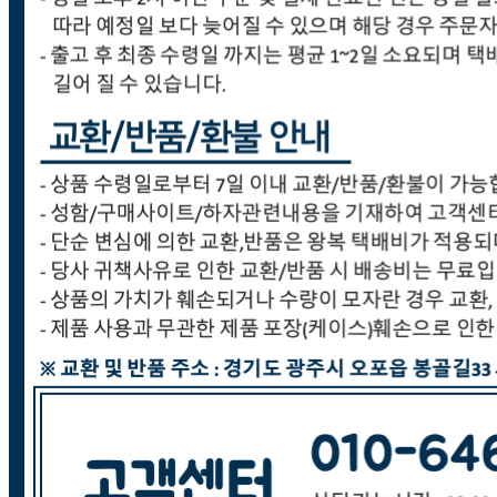
... 🛒 🛒 🛒
🥇
고무장갑.수세미.행주 BEST
더보기
판매자 정보
판매자 상호
(주)세원종합유통
사업장 소재지
경기 광주시 오포읍 봉골길 33 (문형리) 세원빌딩 (주)세원종
합유통
연락처
031-766-8940
사업자
등록번호
215-81-70427
통신판매
신고번호
제 2021-경기광주-0808 호
상품 고시 정보