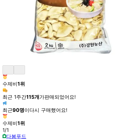
수제비
1
위
최근 1주간
115
개
가
판매되었어요!
최근
90
명
이
다시 구매했어요!
수제비
1
위
1
/
1
다봄푸드