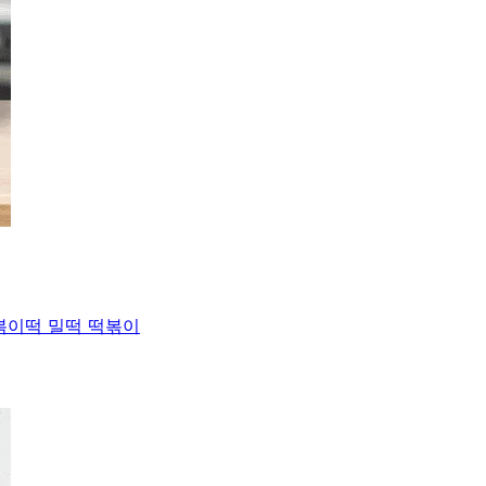
볶이떡 밀떡 떡볶이