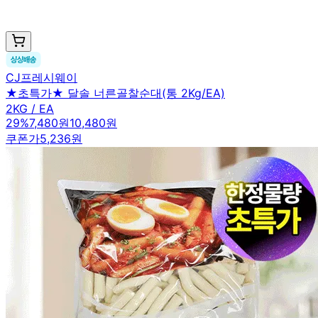
CJ프레시웨이
★초특가★ 달솔 너른골찰순대(통 2Kg/EA)
2KG / EA
29
%
7,480원
10,480원
쿠폰가
5,236원