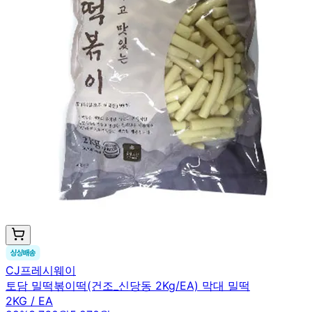
CJ프레시웨이
토담 밀떡볶이떡(건조_신당동 2Kg/EA) 막대 밀떡
2KG / EA