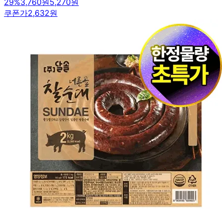
29
%
3,760원
5,270원
쿠폰가
2,632원