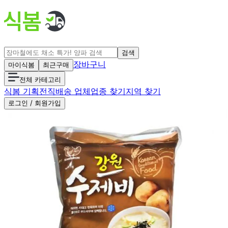
검색
장바구니
마이식봄
최근구매
전체 카테고리
식봄 기획전
직배송 업체
업종 찾기
지역 찾기
로그인 / 회원가입