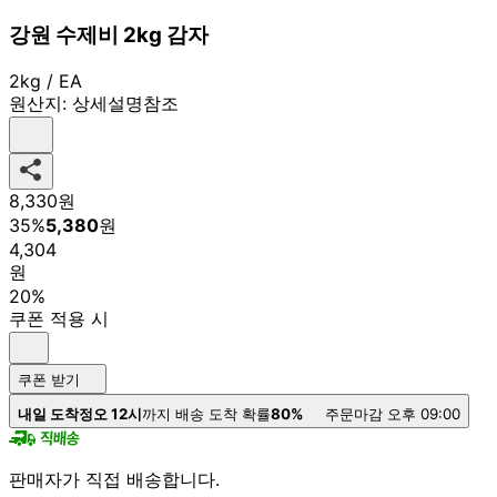
강원 수제비 2kg 감자
2kg / EA
원산지:
상세설명참조
8,330
원
35
%
5,380
원
4,304
원
20%
쿠폰 적용 시
쿠폰 받기
내일 도착
정오 12시
까지 배송 도착 확률
80%
주문마감 오후 09:00
판매자가 직접 배송합니다.