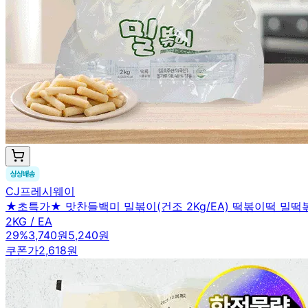
CJ프레시웨이
★초특가★ 맛찬들백미 밀볶이(건조 2Kg/EA) 떡볶이떡 밀떡
2KG / EA
29
%
3,740원
5,240원
쿠폰가
2,618원