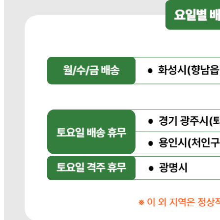
... 🛒 🛒 🛒
🥇
우동.국수.냉면.기타 육수 BEST
더보기
판매자 정보
판매자 상호
다봄푸드