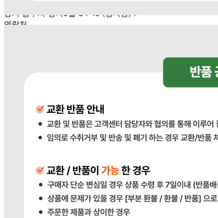
사업장 소재지
경기 광주시 장지9길 34-16 (장지동) .
연락처
031-764-8797
사업자
등록번호
383-81-02561
통신판매
신고번호
2023-경기광주-1790
상품 고시 정보
식품의 유형
상품상세참조
생산자
상품상세참조
소재지
상품상세참조
제조연월일
상품상세참조
소비기한