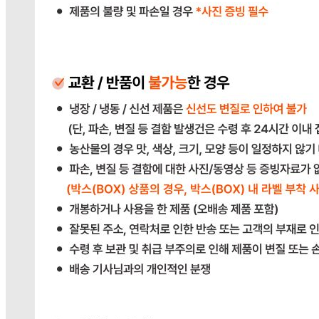
상품상세참조
포장단위별 용량(중량)
상품상세참조
포장단위별 수량
상품상세참조
원재료명 및 함량
상품상세참조
영양성분
상품상세참조
유전자변형식품에 해당하는 경우의 표시
해당사항 없음
수입식품 여부
해당사항 없음
소비자 상담 관련 전화번호
상품상세참조
반품/교환 정보
판매자명
다봄푸드
문의번호