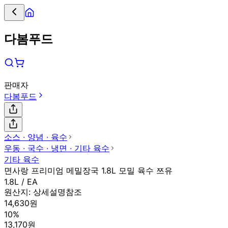
다봄푸드
판매자
다봄푸드
소스 ∙ 양념 ∙ 육수
우동 ∙ 국수 ∙ 냉면 ∙ 기타 육수
기타 육수
면사랑 프리미엄 메밀장국 1.8L 모밀 육수 쯔유
1.8L / EA
원산지:
상세설명참조
14,630원
10%
13,170원