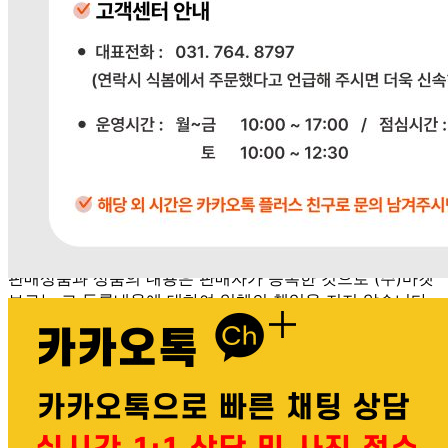
031-764-8797
반품/교환
배송비
반품 배송비: 단순 변심으로 인한 반품 시, 왕복 배송비
20,000원
교환 배송비: 단순 변심/주문 실수로 인한 교환 시, 교환 배송
비 10,000원
주의사항
전자상거래 등에서의 소비자보호법에 관한 법률에 의거하여
미성년자가 체결한 계약은 법정대리인이 동의하지 않은 경우
본인 또는 법정대리인이 취소할 수 있습니다. 식봄에 등록된
판매상품과 상품의 내용은 판매자가 등록한 것으로 (주)마켓
보로는 그 등록내용에 대하여 일체의 책임을 지지 않습니다.
상세 정보
구매 정보
상품 문의
배송, 취소, 교환, 반품
등의 궁금한 내용을 문의하세요.
식봄 고객센터
031-698-3453
또는
상품
과 관련된 궁금한 내용을 문의하세요.