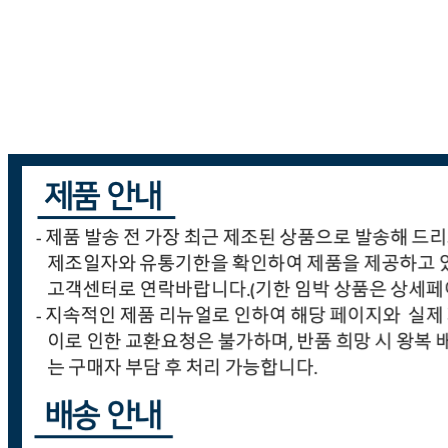
... 🛒 🛒 🛒
🥇
고무장갑.수세미.행주 BEST
더보기
판매자 정보
판매자 상호
(주)세원종합유통
사업장 소재지
경기 광주시 오포읍 봉골길 33 (문형리) 세원빌딩 (주)세원종