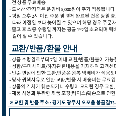
합유통
연락처
031-766-8940
사업자
등록번호
215-81-70427
통신판매
신고번호
제 2021-경기광주-0808 호
상품 고시 정보
반품/교환 정보
판매자명
(주)세원종합유통
문의번호
070-4943-4979
반품/교환
배송비