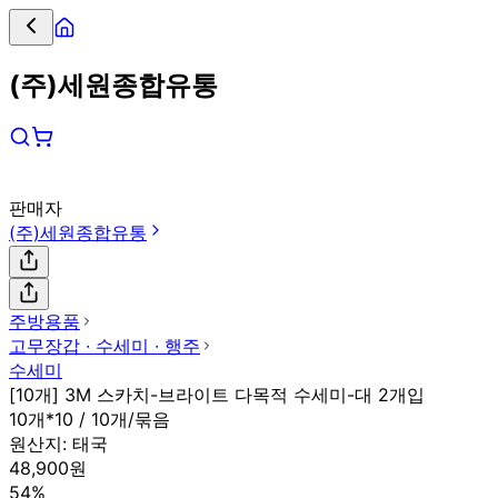
(주)세원종합유통
판매자
(주)세원종합유통
주방용품
고무장갑 ∙ 수세미 ∙ 행주
수세미
[10개] 3M 스카치-브라이트 다목적 수세미-대 2개입
10개*10 / 10개/묶음
원산지:
태국
48,900원
54%