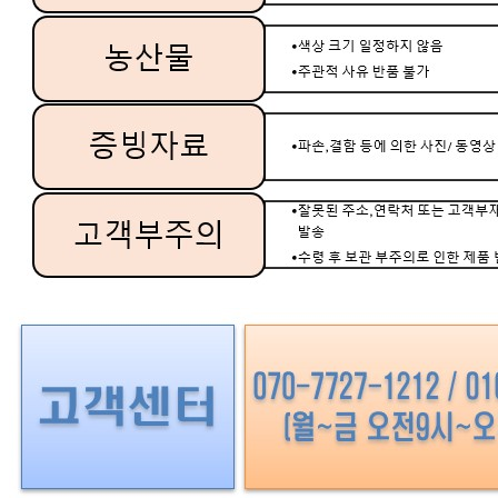
... 🛒 🛒 🛒
🥇
세탁세제.청소세제 BEST
더보기
판매자 정보