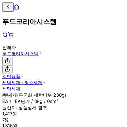
푸드코리아시스템
판매자
푸드코리아시스템
일반용품
세탁세제 ∙ 청소세제
세탁세제
##세제(무궁화 세탁비누 230g)
EA / 1EA단가 / 0kg / 0cm³
원산지:
상품상세 참조
1,417원
7%
1,316원