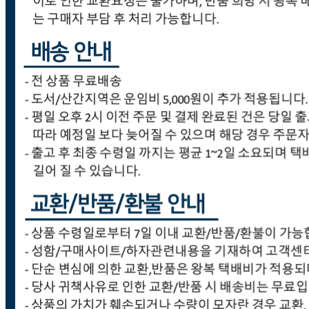
... 🛒 🛒 🛒
🥇
지퍼백.랩.호일.비닐장갑 BEST
더보기
판매자 정보