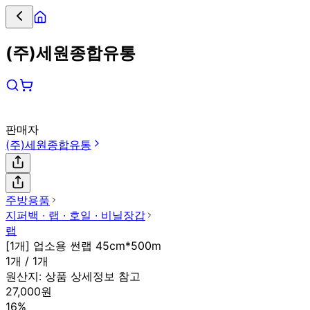
(주)세원종합유통
판매자
(주)세원종합유통
주방용품
지퍼백 ∙ 랩 ∙ 호일 ∙ 비닐장갑
랩
[1개] 업소용 썬랩 45cm*500m
1개 / 1개
원산지:
상품 상세정보 참고
27,000원
16%