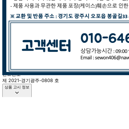
판매자 상호
(주)세원종합유통
사업장 소재지
경기 광주시 오포읍 봉골길 33 (문형리) 세원빌딩 (주)세원종
합유통
연락처
031-766-8940
사업자
등록번호
215-81-70427
통신판매
신고번호
제 2021-경기광주-0808 호
상품 고시 정보
품명
상품상세 참조
모델명
상품상세 참조
재질