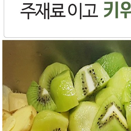
반품/교환 정보
판매자명
갈비아저씨
문의번호
031-837-4492
반품/교환
배송비
반품 배송비: 3,500원
교환 배송비: 7,000원
주의사항
전자상거래 등에서의 소비자보호법에 관한 법률에 의거하여
미성년자가 체결한 계약은 법정대리인이 동의하지 않은 경우
본인 또는 법정대리인이 취소할 수 있습니다. 식봄에 등록된
판매상품과 상품의 내용은 판매자가 등록한 것으로 (주)마켓
보로는 그 등록내용에 대하여 일체의 책임을 지지 않습니다.
상세 정보
구매 정보
상품 문의
상품 문의
문의글 작성