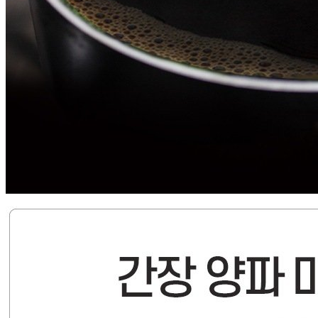
... 🛒 🛒 🛒
🥇
세절 국내산 BEST
더보기
판매자 정보
판매자 상호
갈비아저씨
사업장 소재지
경기 포천시 화합로 192 (동교동) 주식회사 더락
연락처
031-8080-1199
사업자
등록번호
593-86-01295
통신판매
신고번호
2018-경기포천-0462호
상품 고시 정보