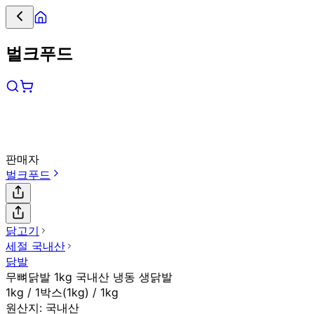
벌크푸드
판매자
벌크푸드
닭고기
세절 국내산
닭발
무뼈닭발 1kg 국내산 냉동 생닭발
1kg / 1박스(1kg) / 1kg
원산지:
국내산