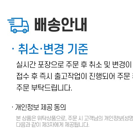
... 🛒 🛒 🛒
🥇
세절 국내산 BEST
더보기
판매자 정보
판매자 상호
벌크푸드
사업장 소재지
경기 광주시 도척면 도척로 827-4 (유정리)
연락처
1800-9306
사업자
등록번호