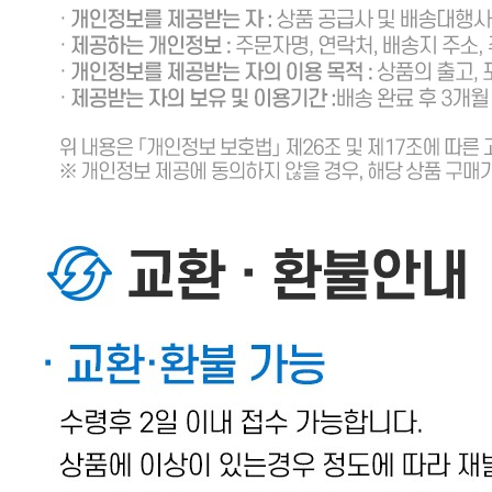
690-87-01050
통신판매
신고번호
제 2019-경기광주-0449 호
상품 고시 정보
포장단위별 용량(중량)
1kg
포장단위별 수량
1박스(1kg)
포장단위별 크기
상세설명 참조
제조연월일(포장일 또는 생산연도)
상세설명 참조
소비기한 또는 품질유지기한
상세설명 참조
생산자
상세설명 참조
원산지
국내산