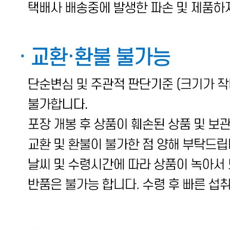
관련법상 표시사항
해당사항 없음
상품구성
무뼈닭발 1kg
보관방법 또는 취급방법
수령 후 즉시 냉동보관
소비자 상담 관련 전화번호
1800-9306
반품/교환 정보
판매자명
벌크푸드
문의번호
1800-9306
반품/교환
배송비
반품 배송비: 8,000원
교환 배송비: 8,000원
주의사항
전자상거래 등에서의 소비자보호법에 관한 법률에 의거하여