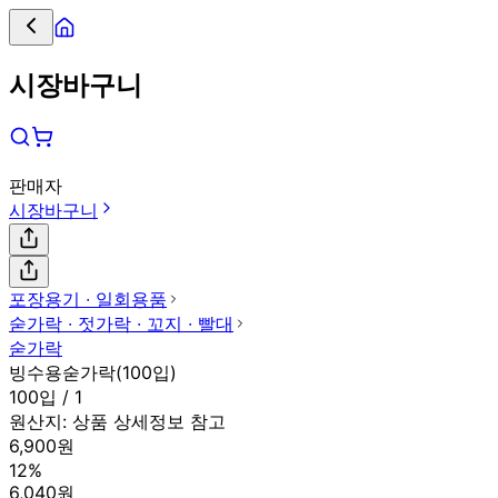
시장바구니
판매자
시장바구니
포장용기 ∙ 일회용품
숟가락 ∙ 젓가락 ∙ 꼬지 ∙ 빨대
숟가락
빙수용숟가락(100입)
100입 / 1
원산지:
상품 상세정보 참고
6,900원
12%
6,040원