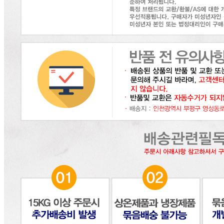
... 🛒 🛒 🛒
🥇
돈육통조림.스팸 BEST
더보기
판매자 정보
판매자 상호
(주)달인식자재
사업장 소재지
인천 부평구 영성동로 36-27 (삼산동) 달인식자재마트
연락처