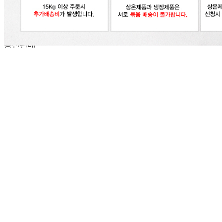
032-715-7090
사업자
등록번호
122-86-30225
통신판매
신고번호
제2018-인천부평-0185호
상품 고시 정보
식품의 유형
스팸
생산자
씨제이제일제당
소재지
상품상세 참조
제조연월일
상품상세 참조
소비기한
최신상품
포장단위별 용량(중량)
200g