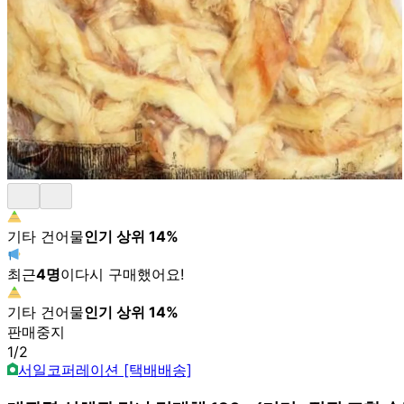
기타 건어물
인기 상위
14
%
최근
4
명
이
다시 구매했어요!
기타 건어물
인기 상위
14
%
판매중지
1
/
2
서일코퍼레이션 [택배배송]