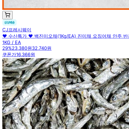
CJ프레시웨이
♥ 수산특가 ♥ 백진미오채(1Kg/EA) 진미채 오징어채 안주 반
1KG / EA
29
%
23,380원
32,740원
쿠폰가
16,366원