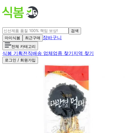
검색
장바구니
마이식봄
최근구매
전체 카테고리
식봄 기획전
직배송 업체
업종 찾기
지역 찾기
로그인 / 회원가입