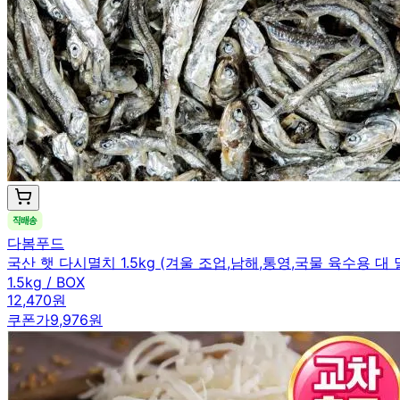
다봄푸드
국산 햇 다시멸치 1.5kg (겨울 조업,남해,통영,국물 육수용 대 
1.5kg / BOX
12,470원
쿠폰가
9,976원