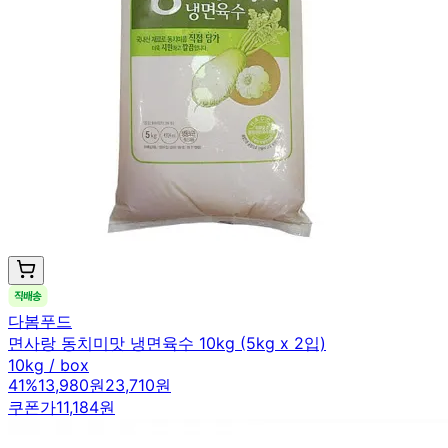
다봄푸드
면사랑 동치미맛 냉면육수 10kg (5kg x 2입)
10kg / box
41
%
13,980원
23,710원
쿠폰가
11,184원