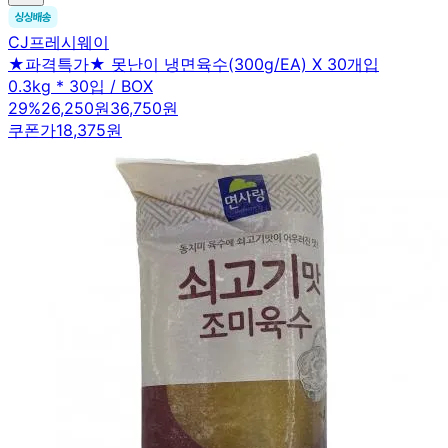
CJ프레시웨이
★파격특가★ 못난이 냉면육수(300g/EA) X 30개입
0.3kg * 30입 / BOX
29
%
26,250원
36,750원
쿠폰가
18,375원