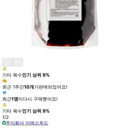
기타 육수
인기 상위
9
%
최근 1주간
10
개
가
판매되었어요!
최근
1
명
이
다시 구매했어요!
기타 육수
인기 상위
9
%
1
/
2
주식회사 이에스푸드