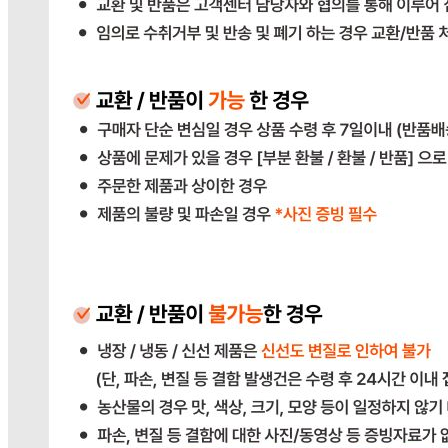
2023-경기광주-1790
상품 고시 정보
포장단위별 용량(중량)
상품상세 참조
포장단위별 수량
상품상세 참조
포장단위별 크기
상품상세 참조
제조연월일(포장일 또는 생산연도)
상품상세 참조
소비기한 또는 품질유지기한
상품상세 참조
생산자
상품상세 참조
원산지
상품상세 참조
관련법상 표시사항
상품상세 참조
상품구성