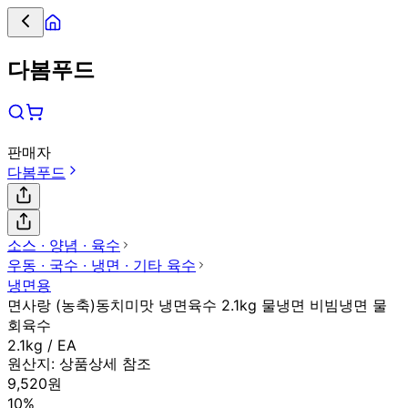
다봄푸드
판매자
다봄푸드
소스 ∙ 양념 ∙ 육수
우동 ∙ 국수 ∙ 냉면 ∙ 기타 육수
냉면용
면사랑 (농축)동치미맛 냉면육수 2.1kg 물냉면 비빔냉면 물
회육수
2.1kg / EA
원산지:
상품상세 참조
9,520원
10%