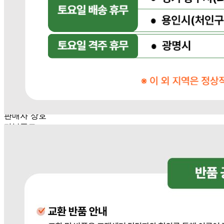
... 🛒 🛒 🛒
🥇
우동.국수.냉면.기타 육수 BEST
더보기
판매자 정보
판매자 상호
다봄푸드
사업장 소재지
경기 광주시 장지9길 34-16 (장지동) .
연락처
031-764-8797
사업자
등록번호
383-81-02561
통신판매
신고번호