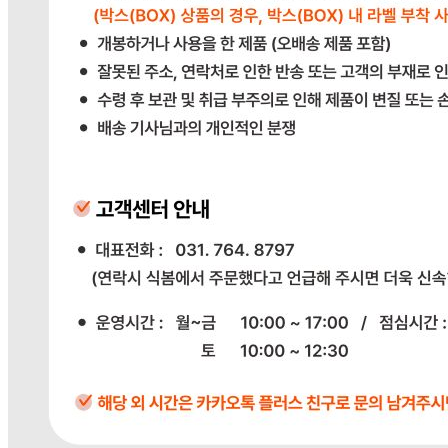
상품상세 참조
보관방법 또는 취급방법
상품상세 참조
소비자 상담 관련 전화번호
상품상세 참조
반품/교환 정보
판매자명
다봄푸드
문의번호
031-764-8797
반품/교환
배송비
반품 배송비: 단순 변심으로 인한 반품 시, 왕복 배송비
20,000원
교환 배송비: 단순 변심/주문 실수로 인한 교환 시, 교환 배송
비 10,000원
주의사항
전자상거래 등에서의 소비자보호법에 관한 법률에 의거하여