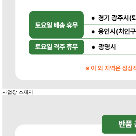
... 🛒 🛒 🛒
🥇
핫초코.아이스티.분말음료 BEST
더보기
판매자 정보
판매자 상호
다봄푸드
사업장 소재지
경기 광주시 장지9길 34-16 (장지동) .
연락처
031-764-8797
사업자
등록번호
383-81-02561