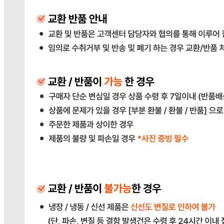
통신판매
신고번호
2023-경기광주-1790
상품 고시 정보
포장단위별 용량(중량)
상품상세 참조
포장단위별 수량
상품상세 참조
포장단위별 크기
상품상세 참조
제조연월일(포장일 또는 생산연도)
상품상세 참조
소비기한 또는 품질유지기한
상품상세 참조
생산자
상품상세 참조
원산지
상품상세 참조
관련법상 표시사항