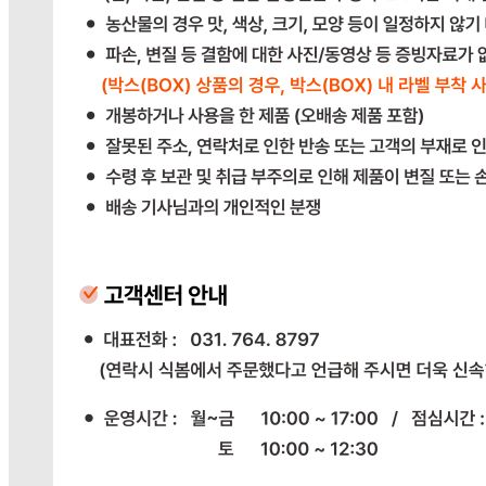
상품상세 참조
상품구성
상품상세 참조
보관방법 또는 취급방법
상품상세 참조
소비자 상담 관련 전화번호
상품상세 참조
반품/교환 정보
판매자명
다봄푸드
문의번호
031-764-8797
반품/교환
배송비
반품 배송비: 단순 변심으로 인한 반품 시, 왕복 배송비
20,000원
교환 배송비: 단순 변심/주문 실수로 인한 교환 시, 교환 배송
비 10,000원
주의사항