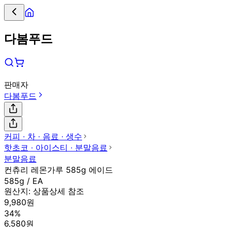
다봄푸드
판매자
다봄푸드
커피 ∙ 차 ∙ 음료 ∙ 생수
핫초코 ∙ 아이스티 ∙ 분말음료
분말음료
컨츄리 레몬가루 585g 에이드
585g / EA
원산지:
상품상세 참조
9,980원
34%
6,580원