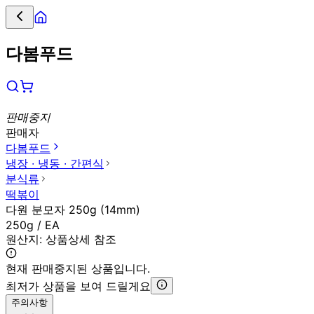
다봄푸드
판매중지
판매자
다봄푸드
냉장 ∙ 냉동 ∙ 간편식
분식류
떡볶이
다원 분모자 250g (14mm)
250g / EA
원산지:
상품상세 참조
현재 판매중지된 상품입니다.
최저가 상품을 보여 드릴게요
주의사항