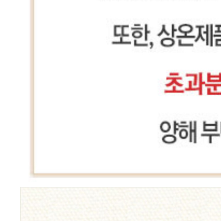
반품/교환 정보
판매자명
대한식자재유통
문의번호
010-2493-7060
반품/교환
배송비
반품 배송비: 6,000원
교환 배송비: 6,000원
주의사항
전자상거래 등에서의 소비자보호법에 관한 법률에 의거하여
미성년자가 체결한 계약은 법정대리인이 동의하지 않은 경우
본인 또는 법정대리인이 취소할 수 있습니다. 식봄에 등록된
판매상품과 상품의 내용은 판매자가 등록한 것으로 (주)마켓
보로는 그 등록내용에 대하여 일체의 책임을 지지 않습니다.
상세 정보
구매 정보
상품 문의