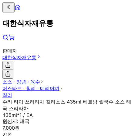
대한식자재유통
판매자
대한식자재유통
소스 ∙ 양념 ∙ 육수
머스타드 ∙ 칠리 ∙ 데리야끼
칠리
수리 타이 쓰리라차 칠리소스 435ml 베트남 쌀국수 소스 태
국 스리라차
435ml*1 / EA
원산지:
태국
7,000원
21%