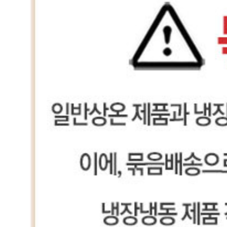
... 🛒 🛒 🛒
🥇
머스타드.칠리.데리야끼 BEST
더보기
판매자 정보
판매자 상호
대한식자재유통
사업장 소재지
부산 금정구 체육공원로 651-17 (두구동) 대한식자재유통
연락처
051-518-8980
사업자
등록번호
621-21-31251
통신판매
신고번호
제 2017-부산금정-0054 호
상품 고시 정보