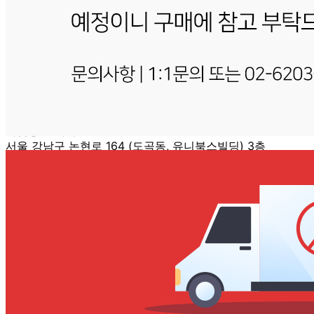
... 🛒 🛒 🛒
🥇
원물 수입산 BEST
더보기
판매자 정보
판매자 상호
혜성프로비젼 [직배송]
사업장 소재지
서울 강남구 논현로 164 (도곡동, 유니북스빌딩) 3층
연락처
02-6203-1606
사업자
등록번호
120-86-48938
통신판매
신고번호
2017-서울강남-01598
상품 고시 정보