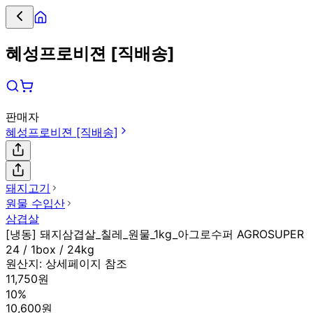
혜성프로비젼 [직배송]
판매자
혜성프로비젼 [직배송]
돼지고기
원물 수입산
삼겹살
[냉동] 돼지삼겹살_칠레_원물_1kg_아그로수퍼 AGROSUPER
24 / 1box / 24kg
원산지:
상세페이지 참조
11,750원
10%
10,600원