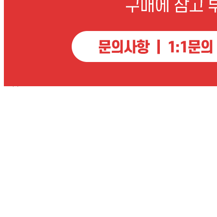
상품상세 참조
반품/교환 정보
판매자명
혜성프로비젼 [직배송]
문의번호
02-6203-1606
반품/교환
배송비
반품 배송비: 업체 확인 필요
교환 배송비: 업체 확인 필요
주의사항
전자상거래 등에서의 소비자보호법에 관한 법률에 의거하여
미성년자가 체결한 계약은 법정대리인이 동의하지 않은 경우
본인 또는 법정대리인이 취소할 수 있습니다. 식봄에 등록된
판매상품과 상품의 내용은 판매자가 등록한 것으로 (주)마켓
보로는 그 등록내용에 대하여 일체의 책임을 지지 않습니다.
상세 정보
구매 정보
상품 문의
상품 문의
문의글 작성