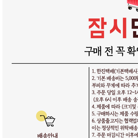
... 🛒 🛒 🛒
🥇
커피 BEST
더보기
판매자 정보
판매자 상호
시장바구니
사업장 소재지
인천 연수구 학나래로118번길 9 (선학동, 선학프라자) 2층
203-4호
연락처
010-3020-2239
사업자
등록번호
176-15-00373
통신판매
신고번호
제 2025-인천연수구-3650 호
상품 고시 정보