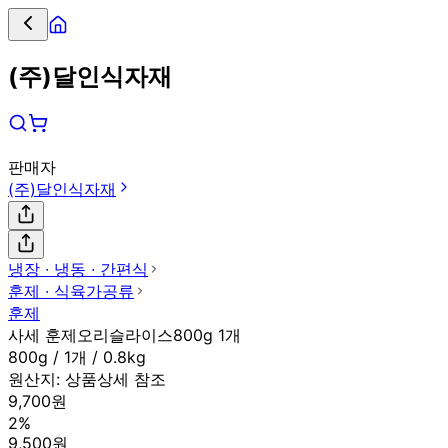
(주)달인식자재
판매자
(주)달인식자재
냉장 ∙ 냉동 ∙ 간편식
훈제 ∙ 식육가공류
훈제
사세 훈제오리슬라이스800g 1개
800g / 1개 / 0.8kg
원산지:
상품상세 참조
9,700원
2%
9,500원