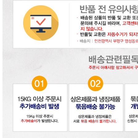
... 🛒 🛒 🛒
🥇
훈제.식육가공류 BEST
더보기
판매자 정보
판매자 상호
(주)달인식자재
사업장 소재지
인천 부평구 영성동로 36-27 (삼산동) 달인식자재마트
연락처
032-715-7090
사업자
등록번호
122-86-30225
통신판매
신고번호
제2018-인천부평-0185호
상품 고시 정보
식품의 유형
상품상세 참조