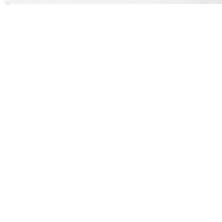
생산자
상품상세 참조
소재지
상품상세 참조
제조연월일
최신상품
소비기한
최신상품
포장단위별 용량(중량)
상품상세 참조
포장단위별 수량
상품상세 참조
원재료명 및 함량
상품상세 참조
영양성분
상품상세 참조
유전자변형식품에 해당하는 경우의 표시
해당사항 없음
수입식품 여부
해당사항 없음
소비자 상담 관련 전화번호