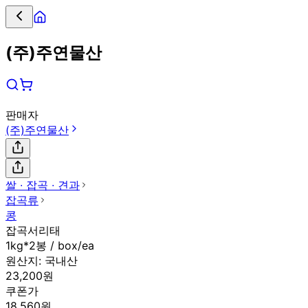
(주)주연물산
판매자
(주)주연물산
쌀 ∙ 잡곡 ∙ 견과
잡곡류
콩
잡곡서리태
1kg*2봉 / box/ea
원산지:
국내산
23,200원
쿠폰가
18,560원