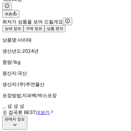
쿠폰
최저가 상품을 보여 드릴게요
상세 정보
구매 정보
상품 문의
상품명:서리태
생산년도:2024년
중량:1kg
원산지:국산
생산자:(주)주연물산
포장방법;지퍼백/박스포장
... 🛒 🛒 🛒
🥇
잡곡류 BEST
더보기
판매자 정보