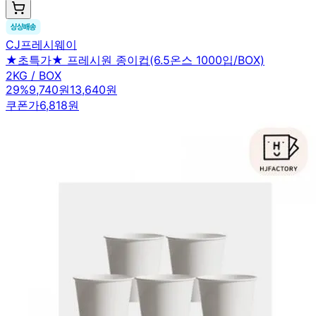
CJ프레시웨이
★초특가★ 프레시원 종이컵(6.5온스 1000입/BOX)
2KG / BOX
29
%
9,740원
13,640원
쿠폰가
6,818원