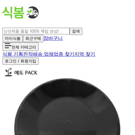
검색
장바구니
마이식봄
최근구매
전체 카테고리
식봄 기획전
직배송 업체
업종 찾기
지역 찾기
로그인 / 회원가입