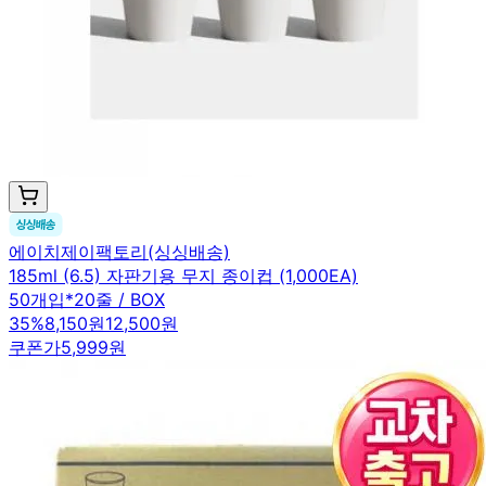
에이치제이팩토리(싱싱배송)
185ml (6.5) 자판기용 무지 종이컵 (1,000EA)
50개입*20줄 / BOX
35
%
8,150원
12,500원
쿠폰가
5,999원