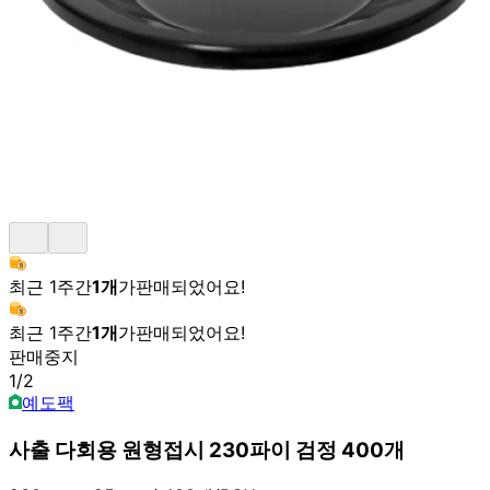
최근 1주간
1
개
가
판매되었어요!
최근 1주간
1
개
가
판매되었어요!
판매중지
1
/
2
예도팩
사출 다회용 원형접시 230파이 검정 400개