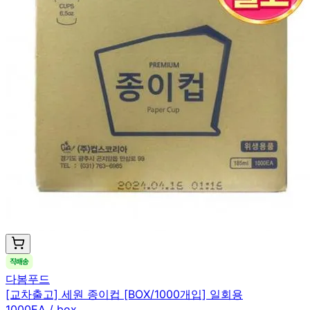
다봄푸드
[교차출고] 세원 종이컵 [BOX/1000개입] 일회용
1000EA / box