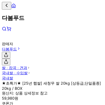
다봄푸드
판매자
다봄푸드
쌀 ∙ 잡곡 ∙ 견과
국내쌀 ∙ 수입쌀
국내쌀
★초특가★ [25년 햅쌀] 새청무 쌀 20kg [상등급,단일품종]
20kg / BOX
원산지:
상품 상세정보 참고
59,980원
쿠폰가