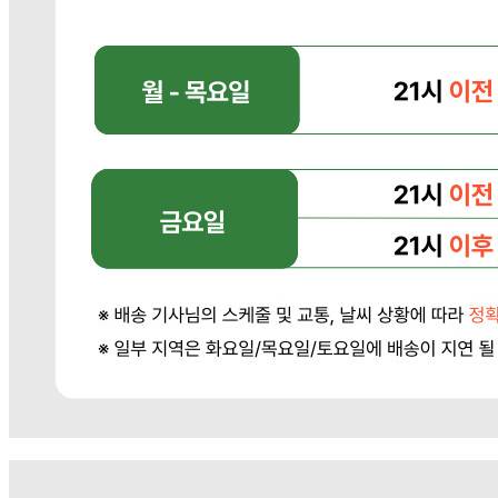
... 🛒 🛒 🛒
🥇
국내쌀.수입쌀 BEST
더보기