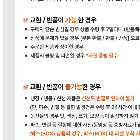
식봄 고객센터
031-698-3453
또는
상품
과 관련된 궁금한 내용을 문의하세요.
다봄푸드
031-764-8797
주문하기