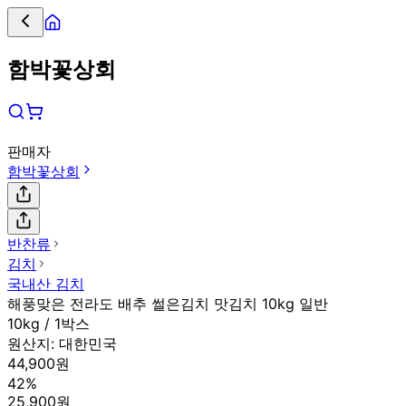
함박꽃상회
판매자
함박꽃상회
반찬류
김치
국내산 김치
해풍맞은 전라도 배추 썰은김치 맛김치 10kg 일반
10kg / 1박스
원산지:
대한민국
44,900원
42%
25,900원