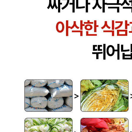
반품/교환 정보
판매자명
함박꽃상회
문의번호
010-9478-9350
반품/교환
배송비
반품 배송비: 5,000원
교환 배송비: 5,000원
주의사항
전자상거래 등에서의 소비자보호법에 관한 법률에 의거하여
미성년자가 체결한 계약은 법정대리인이 동의하지 않은 경우
본인 또는 법정대리인이 취소할 수 있습니다. 식봄에 등록된
판매상품과 상품의 내용은 판매자가 등록한 것으로 (주)마켓
보로는 그 등록내용에 대하여 일체의 책임을 지지 않습니다.
상세 정보
구매 정보
상품 문의
상품 문의
문의글 작성