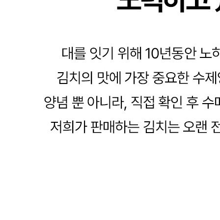
... 🛒 🛒 🛒