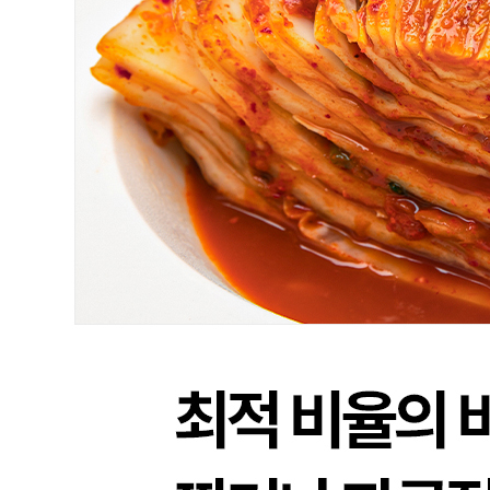
포장단위별 수량
상세페이지참조
포장단위별 크기
상세페이지참조
제조연월일(포장일 또는 생산연도)
상세페이지참조
소비기한 또는 품질유지기한
상세페이지참조
생산자
상세페이지참조
원산지
상세페이지참조
관련법상 표시사항
해당사항 없음
상품구성
상세페이지참조
보관방법 또는 취급방법
상세페이지참조
소비자 상담 관련 전화번호
상세페이지참조