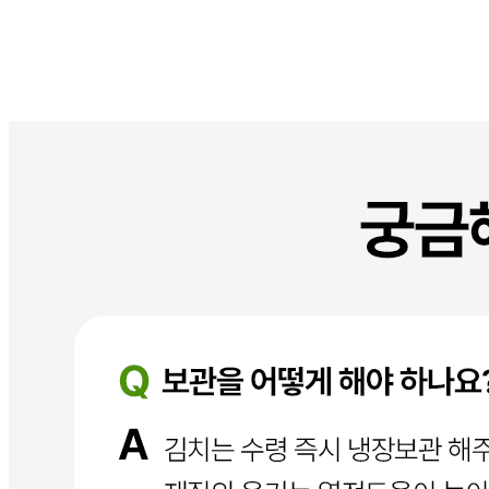
님들에게 그래 자랑했었는데 저번에는 받아보고 놀랐습니다
만 다시 원복되었네요. 오자마자 한 조각 먹어봤는데 아삭하
니 이 맛입니다. 저번에 이상한 김치 온건 버려버렸습니다. 앞
으로도 잘 부탁해요.
판매자
2026.06.10
안녕하세요? 고객님 함박꽃상회입니다. 만족이 되셔서 다행
입니다. 항상 신경 써서 좋은 상품 출고할 수 있도록 하겠습
니다. 감사합니다.
답변완료
비밀글입니다.
신*용
2026.06.07
비밀글 입니다
판매자
2026.06.08
비밀글 입니다.
답변완료
김치가 이상해졌어요.
임*환
2026.06.05
김치를 꾸준히 주문해 사용해 왔는데 이번 제품은 상태가 너
무 좋지 않았습니다. 아삭함은 없고 퍼석하면서 물렁한 식감
이라 손님들께 내어드려도 그대로 돌아올 정도였습니다. 업