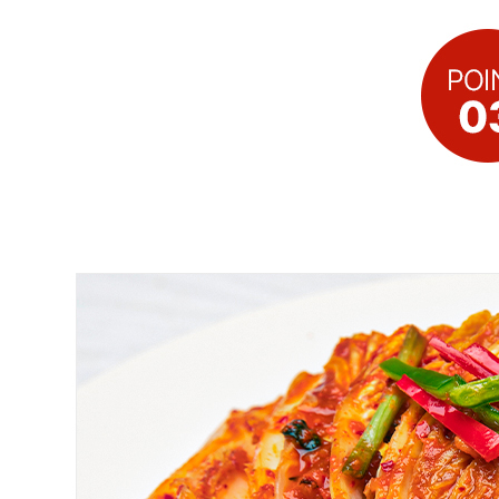
🥇
김치 BEST
더보기
판매자 정보
판매자 상호
함박꽃상회
사업장 소재지
경기 하남시 미사강변중앙로204번길 45 (망월동, 성산타워
플러스) 305-A129호
연락처
070-4773-7343
사업자
등록번호
337-81-02326
통신판매
신고번호
제 2022-경기하남-0980 호
상품 고시 정보
포장단위별 용량(중량)
상세페이지, 제목참고