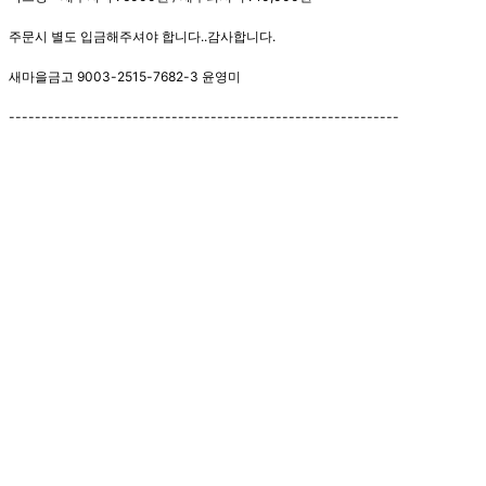
주문시 별도 입금해주셔야 합니다..감사합니다.
새마을금고 9003-2515-7682-3 윤영미
------------------------------------------------------------
... 🛒 🛒 🛒
🥇
일회용 용기.컵 BEST
더보기
판매자 정보
판매자 상호
용기의한수(택배)
사업장 소재지
대전 동구 계족로490번길 11 (용전동) 1층
연락처
010-5425-7577
사업자
등록번호
330-11-01944
통신판매
신고번호