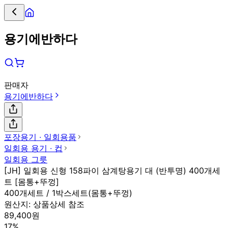
용기에반하다
판매자
용기에반하다
포장용기 ∙ 일회용품
일회용 용기 ∙ 컵
일회용 그릇
[JH] 일회용 신형 158파이 삼계탕용기 대 (반투명) 400개세
트 [몸통+뚜껑]
400개세트 / 1박스세트(몸통+뚜껑)
원산지:
상품상세 참조
89,400원
17%