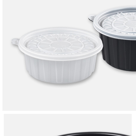
... 🛒 🛒 🛒
🥇
일회용 용기.컵 BEST
더보기
판매자 정보
판매자 상호