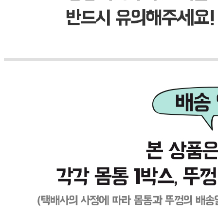
031-8052-9141
반품/교환
배송비
반품 배송비: 반품 배송비 편도 박스당 7,000원(세트상품 편
도 14,000원)
교환 배송비: 교환 배송비 왕복 박스당 14,000원(세트상품 왕
복 28,000원)
주의사항
전자상거래 등에서의 소비자보호법에 관한 법률에 의거하여
미성년자가 체결한 계약은 법정대리인이 동의하지 않은 경우
본인 또는 법정대리인이 취소할 수 있습니다. 식봄에 등록된
판매상품과 상품의 내용은 판매자가 등록한 것으로 (주)마켓
보로는 그 등록내용에 대하여 일체의 책임을 지지 않습니다.
상세 정보
구매 정보
상품 문의
상품 문의
문의글 작성
내 문의만 보기