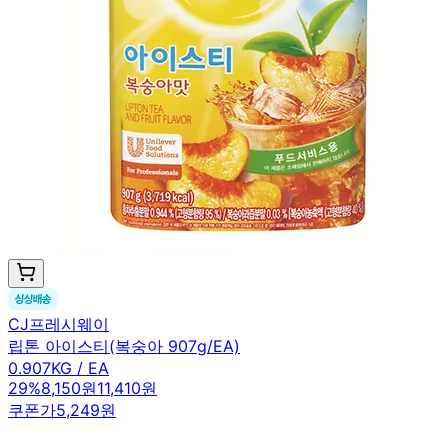
CJ프레시웨이
립톤 아이스티(복숭아 907g/EA)
0.907KG / EA
29
%
8,150원
11,410원
쿠폰가
5,249원