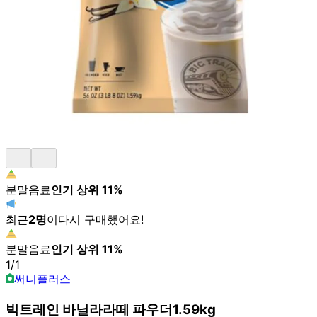
분말음료
인기 상위
11
%
최근
2
명
이
다시 구매했어요!
분말음료
인기 상위
11
%
1
/
1
써니플러스
빅트레인 바닐라라떼 파우더1.59kg