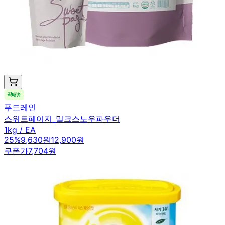
푸드레인
스위트페이지_밀크스노우파우더
1kg / EA
25
%
9,630원
12,900원
쿠폰가
7,704원