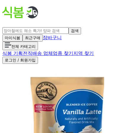
검색
장바구니
마이식봄
최근구매
전체 카테고리
식봄 기획전
직배송 업체
업종 찾기
지역 찾기
로그인 / 회원가입