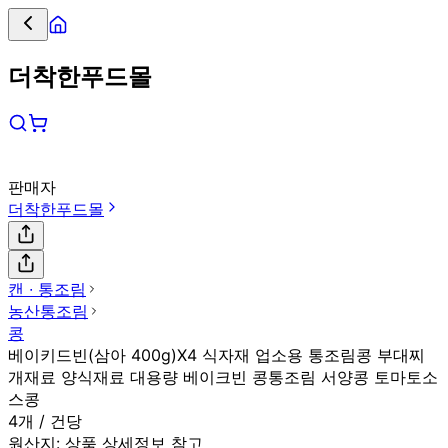
더착한푸드몰
판매자
더착한푸드몰
캔 ∙ 통조림
농산통조림
콩
베이키드빈(삼아 400g)X4 식자재 업소용 통조림콩 부대찌
개재료 양식재료 대용량 베이크빈 콩통조림 서양콩 토마토소
스콩
4개 / 건당
원산지:
상품 상세정보 참고