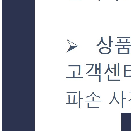
... 🛒 🛒 🛒
🥇
농산통조림 BEST
더보기
판매자 정보
판매자 상호
더착한푸드몰
사업장 소재지
경기 양평군 강상면 강남로899번길 23-30 (병산리) 단독
연락처
031-772-7085
사업자
등록번호
101-24-92681
통신판매
신고번호
제2019-경기양평-0043호
상품 고시 정보
식품의 유형
상품상세 참조