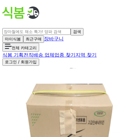
검색
장바구니
마이식봄
최근구매
전체 카테고리
식봄 기획전
직배송 업체
업종 찾기
지역 찾기
로그인 / 회원가입