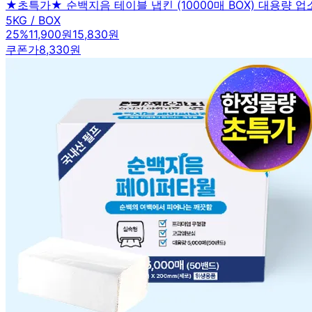
★초특가★ 순백지음 테이블 냅킨 (10000매 BOX) 대용량 업
5KG / BOX
25
%
11,900원
15,830원
쿠폰가
8,330원