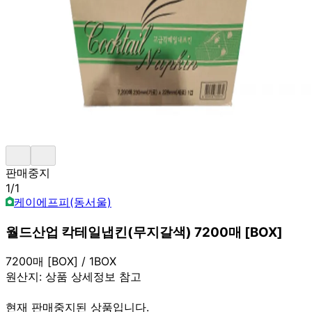
판매중지
1
/
1
케이에프피(동서울)
월드산업 칵테일냅킨(무지갈색) 7200매 [BOX]
7200매 [BOX] / 1BOX
원산지:
상품 상세정보 참고
현재 판매중지된 상품입니다.