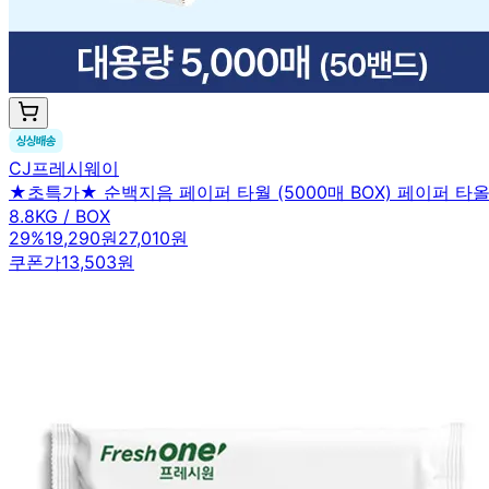
CJ프레시웨이
★초특가★ 순백지음 페이퍼 타월 (5000매 BOX) 페이퍼 
8.8KG / BOX
29
%
19,290원
27,010원
쿠폰가
13,503원