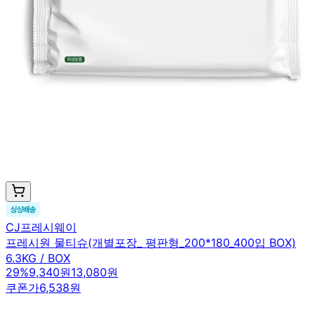
CJ프레시웨이
프레시원 물티슈(개별포장_ 평판형_200*180_400입 BOX)
6.3KG / BOX
29
%
9,340원
13,080원
쿠폰가
6,538원