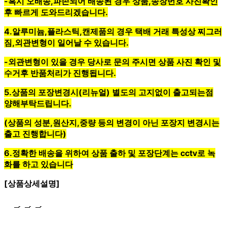
-혹시
오배송,파손
되어 배송된 경우
상품,송장번호 사진확인
후
빠르게 도와드리겠습니다.
4.
알루미늄,플라스틱,캔제품
의 경우
택배 거래 특성상 찌그러
짐,외관변형이 일어날 수 있습니다
.
-외관변형이 있을 경우 당사로 문의 주시면 상품 사진 확인 및
수거후 반품처리가 진행됩니다.
5.상품의
포장변경시(리뉴얼)
별도의
고지없이 출고
되는점
양해부탁드립니다.
(상품의 성분,원산지,중량 등의 변경이 아닌 포장지 변경시는
출고 진행합니다)
6.정확한 배송을 위하여
상품 출하 및 포장단계는 cctv로 녹
화
를 하고 있습니다
[상품상세설명]
... 🛒 🛒 🛒
🥇
케찹.스파게티.피자소스 BEST
더보기