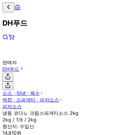
DH푸드
판매자
DH푸드
소스 ∙ 양념 ∙ 육수
케찹 ∙ 스파게티 ∙ 피자소스
피자소스
냉동 코다노 크림스파게티소스 2kg
2kg / 1개 / 2kg
원산지:
수입산
14,810원