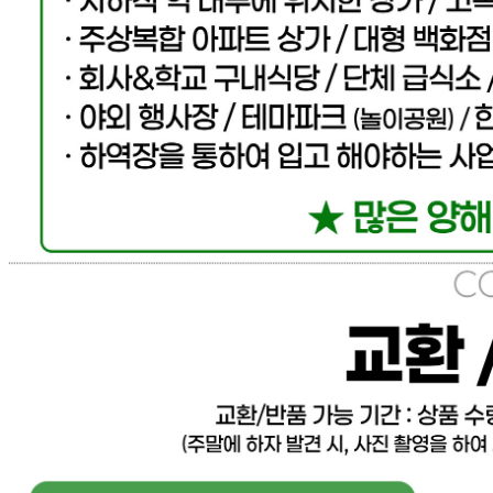
... 🛒 🛒 🛒
🥇
훈제.식육가공류 BEST
더보기
판매자 정보