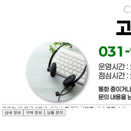
[직배송] 이너피스 (양식/피자/파스타/치즈/토마토/새우/최저
가전문업체)
문의번호
031-965-0166
반품/교환
배송비
반품 배송비: 파손 및 제품이상은 무료환불 / 단순변심 배송
비 협의
교환 배송비: 파손 및 제품이상은 무료교환 / 단순변심 배송
비 협의
주의사항
전자상거래 등에서의 소비자보호법에 관한 법률에 의거하여
미성년자가 체결한 계약은 법정대리인이 동의하지 않은 경우
본인 또는 법정대리인이 취소할 수 있습니다. 식봄에 등록된
판매상품과 상품의 내용은 판매자가 등록한 것으로 (주)마켓
보로는 그 등록내용에 대하여 일체의 책임을 지지 않습니다.
상세 정보
구매 정보
상품 문의
배송, 취소, 교환, 반품
등의 궁금한 내용을 문의하세요.