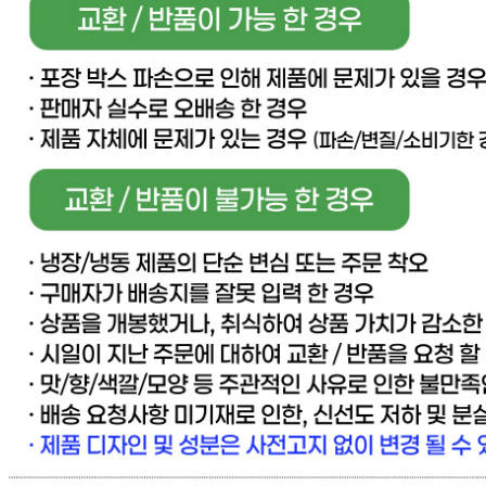
판매자 상호
[직배송] 이너피스 (양식/피자/파스타/치즈/토마토/새우/최저
가전문업체)
사업장 소재지
경기 고양시 일산동구 동국로 283-49 (문봉동) 이너피스
연락처
031-965-0166
사업자
등록번호
888-87-01695
통신판매
신고번호
제 2021-고양일산동-1928 호
상품 고시 정보
반품/교환 정보
판매자명