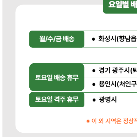
... 🛒 🛒 🛒