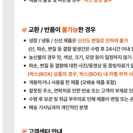
상품상세참조
소재지
상품상세참조
제조연월일
상품상세참조
소비기한
상품상세참조
포장단위별 용량(중량)
상품상세참조
포장단위별 수량
상품상세참조
원재료명 및 함량
상품상세참조
영양성분
상품상세참조
유전자변형식품에 해당하는 경우의 표시
해당사항 없음
수입식품 여부
해당사항 없음
소비자 상담 관련 전화번호