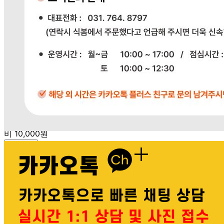
상품상세참조
반품/교환 정보
판매자명
다봄푸드
문의번호
031-764-8797
반품/교환
배송비
반품 배송비: 단순 변심으로 인한 반품 시, 왕복 배송비
20,000원
교환 배송비: 단순 변심/주문 실수로 인한 교환 시, 교환 배송
비 10,000원
주의사항
전자상거래 등에서의 소비자보호법에 관한 법률에 의거하여
미성년자가 체결한 계약은 법정대리인이 동의하지 않은 경우
본인 또는 법정대리인이 취소할 수 있습니다. 식봄에 등록된
판매상품과 상품의 내용은 판매자가 등록한 것으로 (주)마켓
보로는 그 등록내용에 대하여 일체의 책임을 지지 않습니다.
상세 정보
구매 정보
상품 문의