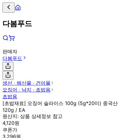
다봄푸드
판매자
다봄푸드
생선 ∙ 해산물 ∙ 건어물
오징어 ∙ 낙지 ∙ 초밥용
초밥용
[초밥재료] 오징어 슬라이스 100g (5g*20미) 중국산
120g / EA
원산지:
상품 상세정보 참고
4,120원
쿠폰가
3,296원