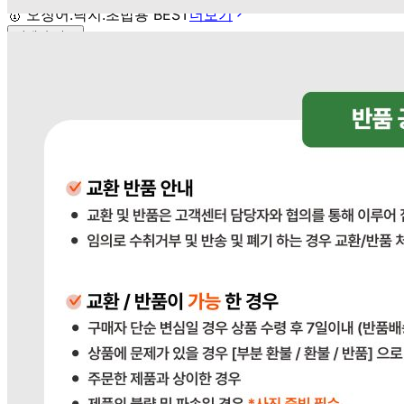
🥇
오징어.낙지.초밥용 BEST
더보기
판매자 정보
판매자 상호
다봄푸드
사업장 소재지
경기 광주시 장지9길 34-16 (장지동) .
연락처
031-764-8797
사업자
등록번호
383-81-02561
통신판매
신고번호
2023-경기광주-1790
상품 고시 정보
식품의 유형
상품상세참조
생산자