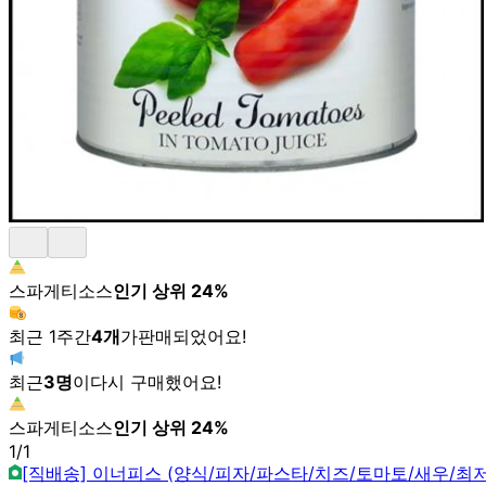
스파게티소스
인기 상위
24
%
최근 1주간
4
개
가
판매되었어요!
최근
3
명
이
다시 구매했어요!
스파게티소스
인기 상위
24
%
1
/
1
[직배송] 이너피스 (양식/피자/파스타/치즈/토마토/새우/최