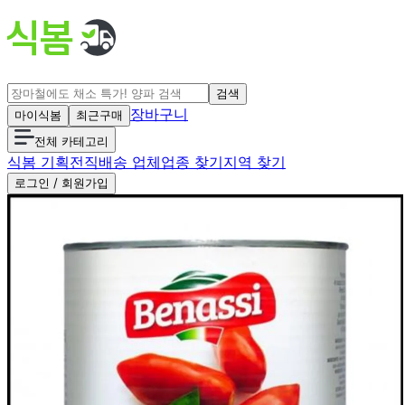
검색
장바구니
마이식봄
최근구매
전체 카테고리
식봄 기획전
직배송 업체
업종 찾기
지역 찾기
로그인 / 회원가입