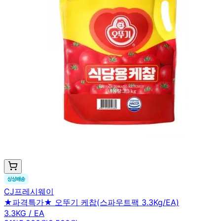
CJ프레시웨이
★파격특가★ 오뚜기 케찹(스파우트팩 3.3Kg/EA)
3.3KG / EA