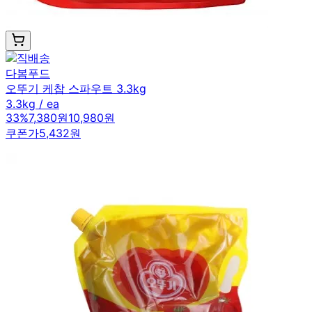
다봄푸드
오뚜기 케찹 스파우트 3.3kg
3.3kg / ea
33
%
7,380원
10,980원
쿠폰가
5,432원