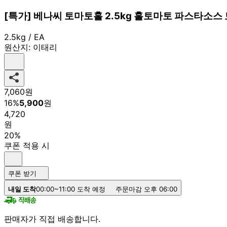
[특가] 베나씨 토마토홀 2.5kg 홀토마토 파스타소
2.5kg / EA
원산지:
이태리
7,060
원
16
%
5,900
원
4,720
원
20%
쿠폰 적용 시
쿠폰 받기
내일 도착
00:00~11:00 도착 예정
주문마감 오후 06:00
판매자가 직접 배송합니다.