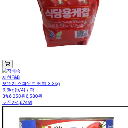
세현F&B
오뚜기 스파우트 케찹 3.3kg
3.3kg(b/4) / 팩
3
%
6,350원
6,580원
쿠폰가
4,674원