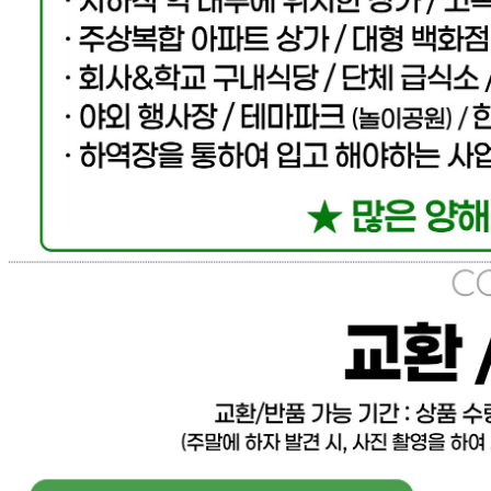
... 🛒 🛒 🛒
🥇
케찹.스파게티.피자소스 BEST
더보기
판매자 정보