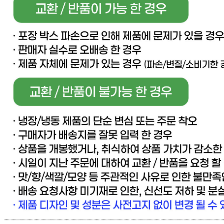
판매자 상호
[직배송] 이너피스 (양식/피자/파스타/치즈/토마토/새우/최저
가전문업체)
사업장 소재지
경기 고양시 일산동구 동국로 283-49 (문봉동) 이너피스
연락처
031-965-0166
사업자
등록번호
888-87-01695
통신판매
신고번호
제 2021-고양일산동-1928 호
상품 고시 정보
반품/교환 정보
판매자명