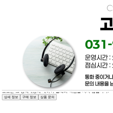
[직배송] 이너피스 (양식/피자/파스타/치즈/토마토/새우/최저
가전문업체)
문의번호
031-965-0166
반품/교환
배송비
반품 배송비: 파손 및 제품이상은 무료환불 / 단순변심 배송
비 협의
교환 배송비: 파손 및 제품이상은 무료교환 / 단순변심 배송
비 협의
주의사항
전자상거래 등에서의 소비자보호법에 관한 법률에 의거하여
미성년자가 체결한 계약은 법정대리인이 동의하지 않은 경우
본인 또는 법정대리인이 취소할 수 있습니다. 식봄에 등록된
판매상품과 상품의 내용은 판매자가 등록한 것으로 (주)마켓
보로는 그 등록내용에 대하여 일체의 책임을 지지 않습니다.
상세 정보
구매 정보
상품 문의
배송, 취소, 교환, 반품
등의 궁금한 내용을 문의하세요.