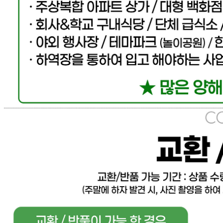
... 🛒 🛒 🛒
🥇
케찹.스파게티.피자소스 BEST
더보기
판매자 정보
판매자 상호