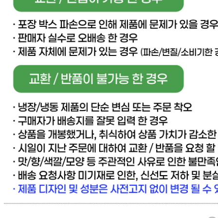
[직배송] 이너피스 (양식/피자/파스타/치즈/토마토/새우/최저
가전문업체)
사업장 소재지
경기 고양시 일산동구 동국로 283-49 (문봉동) 이너피스
연락처
031-965-0166
사업자
등록번호
888-87-01695
통신판매
신고번호
제 2021-고양일산동-1928 호
상품 고시 정보
반품/교환 정보
판매자명
[직배송] 이너피스 (양식/피자/파스타/치즈/토마토/새우/최저
가전문업체)