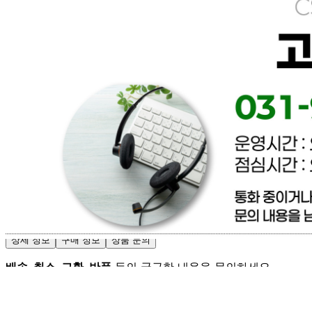
문의번호
031-965-0166
반품/교환
배송비
반품 배송비: 파손 및 제품이상은 무료환불 / 단순변심 배송
비 협의
교환 배송비: 파손 및 제품이상은 무료교환 / 단순변심 배송
비 협의
주의사항
전자상거래 등에서의 소비자보호법에 관한 법률에 의거하여
미성년자가 체결한 계약은 법정대리인이 동의하지 않은 경우
본인 또는 법정대리인이 취소할 수 있습니다. 식봄에 등록된
판매상품과 상품의 내용은 판매자가 등록한 것으로 (주)마켓
보로는 그 등록내용에 대하여 일체의 책임을 지지 않습니다.
상세 정보
구매 정보
상품 문의
배송, 취소, 교환, 반품
등의 궁금한 내용을 문의하세요.
식봄 고객센터
031-698-3453