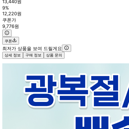
13,440원
9%
12,220원
쿠폰가
9,776원
쿠폰
최저가 상품을 보여 드릴게요
상세 정보
구매 정보
상품 문의