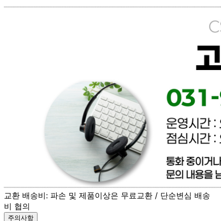
888-87-01695
통신판매
신고번호
제 2021-고양일산동-1928 호
상품 고시 정보
반품/교환 정보
판매자명
[직배송] 이너피스 (양식/피자/파스타/치즈/토마토/새우/최저
가전문업체)
문의번호
031-965-0166
반품/교환
배송비
반품 배송비: 파손 및 제품이상은 무료환불 / 단순변심 배송
비 협의
교환 배송비: 파손 및 제품이상은 무료교환 / 단순변심 배송
비 협의
주의사항