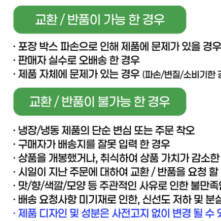
... 🛒 🛒 🛒
🥇
주방위생용품 BEST
더보기
판매자 정보
판매자 상호
[직배송] 이너피스 (양식/피자/파스타/치즈/토마토/새우/최저
가전문업체)
사업장 소재지
경기 고양시 일산동구 동국로 283-49 (문봉동) 이너피스
연락처
031-965-0166
사업자
등록번호