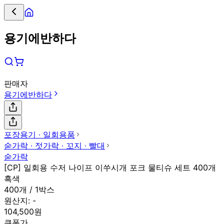
용기에반하다
판매자
용기에반하다
포장용기 ∙ 일회용품
숟가락 ∙ 젓가락 ∙ 꼬지 ∙ 빨대
숟가락
[CP] 일회용 수저 나이프 이쑤시개 포크 물티슈 세트 400개
흑색
400개 / 1박스
원산지:
-
104,500원
쿠폰가