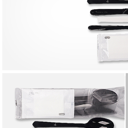
... 🛒 🛒 🛒
🥇
숟가락.젓가락.꼬지.빨대 BEST
더보기
판매자 정보
판매자 상호
용기에반하다
사업장 소재지
경기 안성시 고삼면 미륵로 312-3 (봉산리) 나동 1층
연락처
031-8052-9141
사업자
등록번호
687-24-01520
통신판매