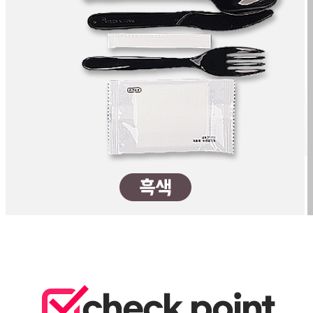
신고번호
제 2022-화성동탄-1571호
상품 고시 정보
반품/교환 정보
판매자명
용기에반하다
문의번호
031-8052-9141
반품/교환
배송비
반품 배송비: 반품 배송비 편도 박스당 7,000원(세트상품 편
도 14,000원)
교환 배송비: 교환 배송비 왕복 박스당 14,000원(세트상품 왕
복 28,000원)
주의사항
전자상거래 등에서의 소비자보호법에 관한 법률에 의거하여